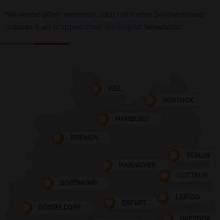
Nie wieder allein verreisen! Jetzt mit netten Singles Urlaub
machen & an
Gruppenreisen für Singles
teilnehmen
KIEL
ROSTOCK
HAMBURG
BREMEN
BERLIN
HANNOVER
COTTBUS
DORTMUND
LEIPZIG
ERFURT
DÜSSELDORF
DRESDEN