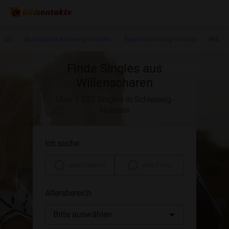
DE
Bundesland Schleswig-Holstein
Region Schleswig-Holstein
Willen
Finde Singles aus
Willenscharen
Über 3.532 Singles in Schleswig-
Holstein
Ich suche
einen Mann
eine Frau
Altersbereich
Bitte auswählen