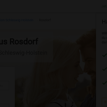
Jet
ion Schleswig-Holstein
Rosdorf
Ha
Wil
du 
aus Rosdorf
dam
 Schleswig-Holstein
au
R