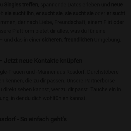
du
Singles treffen
, spannende Dates erleben und
neue
Ob
sie sucht ihn
,
er sucht sie
,
sie sucht sie
oder
er sucht
kommen, der nach Liebe, Freundschaft, einem Flirt oder
re Plattform bietet dir alles, was du für eine
– und das in einer
sicheren
,
freundlichen
Umgebung.
– Jetzt neue Kontakte knüpfen
ingle-Frauen und -Männer aus Rosdorf. Durchstöbere
 kennen, die zu dir passen. Unsere Partnerbörse
du direkt sehen kannst, wer zu dir passt. Tauche ein in
ng, in der du dich wohlfühlen kannst.
dorf - So einfach geht's