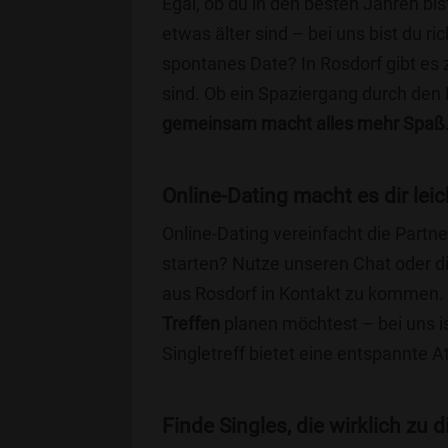
Egal, ob du in den besten Jahren bis
etwas älter sind – bei uns bist du ri
spontanes Date? In Rosdorf gibt es z
sind. Ob ein Spaziergang durch den
gemeinsam macht alles mehr Spaß
Online-Dating macht es dir leic
Online-Dating vereinfacht die Part
starten? Nutze unseren Chat oder di
aus Rosdorf in Kontakt zu kommen. 
Treffen
planen möchtest – bei uns is
Singletreff bietet eine entspannte 
Finde Singles, die wirklich zu