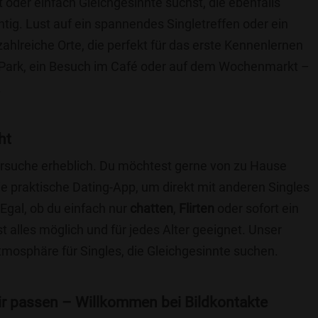
t oder einfach Gleichgesinnte suchst, die ebenfalls
chtig. Lust auf ein spannendes Singletreffen oder ein
ahlreiche Orte, die perfekt für das erste Kennenlernen
 Park, ein Besuch im Café oder auf dem Wochenmarkt –
.
ht
nersuche erheblich. Du möchtest gerne von zu Hause
e praktische Dating-App, um direkt mit anderen Singles
Egal, ob du einfach nur
chatten
,
Flirten
oder sofort ein
t alles möglich und für jedes Alter geeignet. Unser
Atmosphäre für Singles, die Gleichgesinnte suchen.
 dir passen – Willkommen bei Bildkontakte