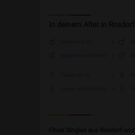
In deinem Alter in Rosdorf
Männer
bis 35
M
Männer
von 55 bis 65
M
Frauen
bis 35
F
Frauen
von 55 bis 65
F
Finde Singles aus Rosdorf und