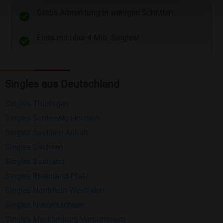
unterschiedliche Wege gewählt werden. Wie z.B.
Gratis Anmeldung in wenigen Schritten.
Telefon
und
E-Mail
.
Flirte mit über 4 Mio. Singles!
Kostenlose Funktionen bei Bildkontakte
Registrierung
: Erstellen Sie Ihr eigenes Profil
Singles aus Deutschland
kostenlos.
Mitglieder finden
: Suchen Sie kostenlos nach
Singles Thüringen
anderen Singles die zu Ihnen passen.
Singles Schleswig-Holstein
Profile einsehen
: Sie können andere Profile
Singles Sachsen-Anhalt
inklusive des Profilbldes kostenlos ansehen.
Singles Sachsen
Kostenloses Nachrichtensystem
: Alle wichtigen
Singles Saarland
Funktionen des Nachrichtensystems sind völlig
Singles Rheinland-Pfalz
kostenlos und ohne versteckte Kosten!
Singles Nordrhein-Westfalen
Singles Niedersachsen
Schreiben Sie kostenlos Nachrichten an
Singles Mecklenburg-Vorpommern
anderen Mitgliedern.