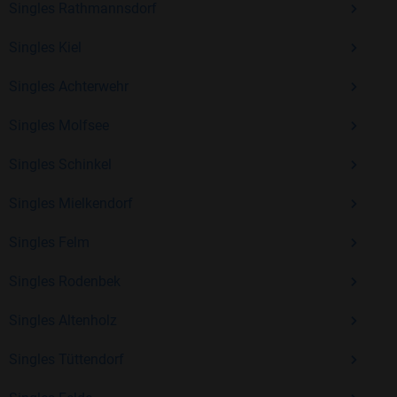
Singles Rathmannsdorf
Erfahrung und vielen positiven Bewertungen.
Singles Kiel
Kostenlos anmelden und neue Leute kennenlernen
Singles Achterwehr
Singles Molfsee
Mit Bildkontakte kannst du den nächsten Schritt wagen –
ohne Druck, aber mit viel Freude. Starte jetzt deine Reise und
Singles Schinkel
entdecke, wie schön es ist, jemanden zu finden, der wirklich
zu dir passt.
Singles Mielkendorf
Singles Felm
Singles Rodenbek
Singles Altenholz
Singles Tüttendorf