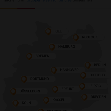
machen & an
Gruppenreisen für Singles
teilnehmen
KIEL
ROSTOCK
HAMBURG
BREMEN
BERLIN
HANNOVER
COTTBUS
DORTMUND
LEIPZIG
ERFURT
DÜSSELDORF
DRESDEN
KASSEL
KÖLN