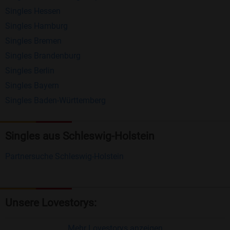
Singles Hessen
Erhalten und beantworten Sie kostenlos
Singles Hamburg
Nachrichten von anderen Mitgliedern.
Singles Bremen
Matching-Spiel
: Matchen Sie täglich bis zu 100
Singles Brandenburg
Profile ohne zusätzliche Kosten. So können Sie
Singles Berlin
Singles Bayern
spielend neue Leute kennenlernen.
Singles Baden-Württemberg
Was macht Bildkontakte besonders?
Kostenlose Kontaktfunktionen
: Im Gegensatz zu
Singles aus Schleswig-Holstein
vielen anderen Singlebörsen bietet Bildkontakte
Partnersuche Schleswig-Holstein
viele wichtige Funktionen zur Kontaktaufnahme
kostenlos an.
Große Community
: Mit über 4 Millionen
Unsere Lovestorys:
Registrierungen haben Sie beste Chancen,
jemanden zu finden, der zu Ihnen passt.
Mehr Lovestorys anzeigen