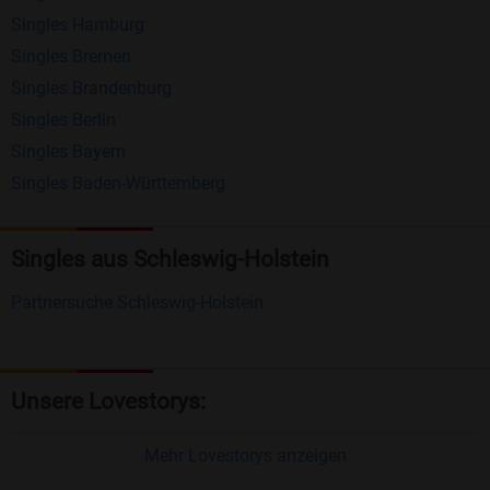
Singles Hamburg
Nachrichten von anderen Mitgliedern.
Singles Bremen
Matching-Spiel
: Matchen Sie täglich bis zu 100
Singles Brandenburg
Profile ohne zusätzliche Kosten. So können Sie
Singles Berlin
Singles Bayern
spielend neue Leute kennenlernen.
Singles Baden-Württemberg
Was macht Bildkontakte besonders?
Kostenlose Kontaktfunktionen
: Im Gegensatz zu
Singles aus Schleswig-Holstein
vielen anderen Singlebörsen bietet Bildkontakte
Partnersuche Schleswig-Holstein
viele wichtige Funktionen zur Kontaktaufnahme
kostenlos an.
Große Community
: Mit über 4 Millionen
Unsere Lovestorys:
Registrierungen haben Sie beste Chancen,
jemanden zu finden, der zu Ihnen passt.
Mehr Lovestorys anzeigen
Einfach und intuitiv
: Unsere Plattform ist