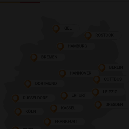
KIEL
ROSTOCK
HAMBURG
BREMEN
BERLIN
HANNOVER
COTTBUS
DORTMUND
LEIPZIG
ERFURT
DÜSSELDORF
DRESDEN
KASSEL
KÖLN
FRANKFURT