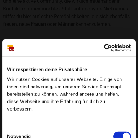
und eine aktive Community, die wirklich miteinander in
Kontakt kommen möchte - Statt auf anonyme Nicknames
triffst du hier auf echte Persönlichkeiten, die sich ebenfalls
freuen, neue
Frauen
oder
Männer
kennenzulernen.
Sicherheit und Vertrauen
Wir legen großen Wert auf Sicherheit und Datenschutz.
Jedes Profil wird manuell geprüft, und freiwillige
Echtheitschecks schaffen zusätzliches Vertrauen. Fake-
Wir respektieren deine Privatsphäre
Profile und unangemessenes Verhalten haben bei uns keinen
Wir nutzen Cookies auf unserer Webseite. Einige von
Platz.
Weiterlesen
ihnen sind notwendig, um unseren Service überhaupt
bereitstellen zu können, während andere uns helfen,
25 Jahre Erfahrung
: Seit 2000 bringt Bildkontakte
diese Webseite und ihre Erfahrung für dich zu
Menschen mit dem Wunsch nach einer
verbessern.
Partnerschaft zusammen. Dabei legen wir
großen Wert auf Sicherheit, Seriosität und eine
FAQ für Gettorf
Einwilligungsauswahl
vertrauensvolle Umgebung.
Notwendig