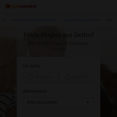
DE
Bundesland Schleswig-Holstein
Region Schleswig-Holstein
Gettorf
Finde Singles aus Gettorf
Über 3.534 Singles in Schleswig-
Holstein
Ich suche
einen Mann
eine Frau
Altersbereich
Bitte auswählen