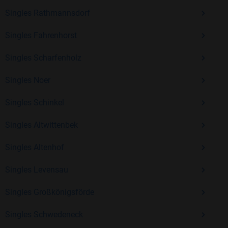
Singles Rathmannsdorf
Kostenlos anmelden und neue Leute kennenlernen
Singles Fahrenhorst
Singles Scharfenholz
Mit Bildkontakte kannst du den nächsten Schritt wagen –
ohne Druck, aber mit viel Freude. Starte jetzt deine Reise und
Singles Noer
entdecke, wie schön es ist, jemanden zu finden, der wirklich
zu dir passt.
Singles Schinkel
Singles Altwittenbek
Singles Altenhof
Singles Levensau
Singles Großkönigsförde
Singles Schwedeneck