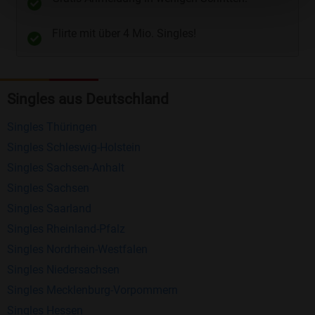
Telefon
und
E-Mail
.
Flirte mit über 4 Mio. Singles!
Kostenlose Funktionen bei Bildkontakte
Registrierung
: Erstellen Sie Ihr eigenes Profil
Singles aus Deutschland
kostenlos.
Mitglieder finden
: Suchen Sie kostenlos nach
Singles Thüringen
anderen Singles die zu Ihnen passen.
Singles Schleswig-Holstein
Profile einsehen
: Sie können andere Profile
Singles Sachsen-Anhalt
inklusive des Profilbldes kostenlos ansehen.
Singles Sachsen
Kostenloses Nachrichtensystem
: Alle wichtigen
Singles Saarland
Funktionen des Nachrichtensystems sind völlig
Singles Rheinland-Pfalz
kostenlos und ohne versteckte Kosten!
Singles Nordrhein-Westfalen
Singles Niedersachsen
Schreiben Sie kostenlos Nachrichten an
Singles Mecklenburg-Vorpommern
anderen Mitgliedern.
Singles Hessen
Erhalten und beantworten Sie kostenlos