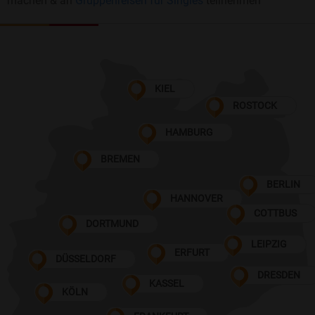
machen & an
Gruppenreisen für Singles
teilnehmen
KIEL
ROSTOCK
HAMBURG
BREMEN
BERLIN
HANNOVER
COTTBUS
DORTMUND
LEIPZIG
ERFURT
DÜSSELDORF
DRESDEN
KASSEL
KÖLN