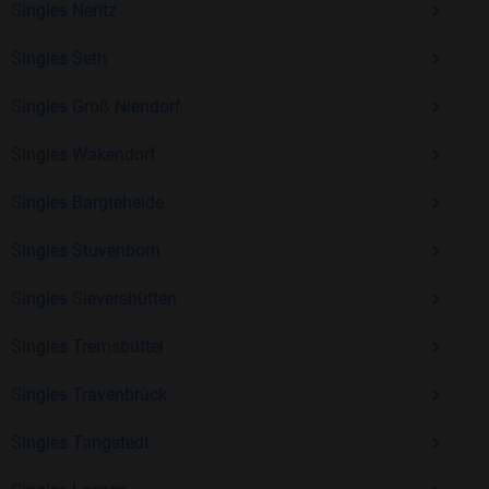
Singles Neritz
Erfahrung und vielen positiven Bewertungen.
Singles Seth
Kostenlos anmelden und neue Leute kennenlernen
Singles Groß Niendorf
Singles Wakendorf
Mit Bildkontakte kannst du den nächsten Schritt wagen –
ohne Druck, aber mit viel Freude. Starte jetzt deine Reise und
Singles Bargteheide
entdecke, wie schön es ist, jemanden zu finden, der wirklich
zu dir passt.
Singles Stuvenborn
Singles Sievershütten
Singles Tremsbüttel
Singles Travenbrück
Singles Tangstedt