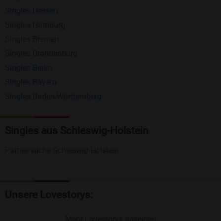
Singles Hessen
Erhalten und beantworten Sie kostenlos
Singles Hamburg
Nachrichten von anderen Mitgliedern.
Singles Bremen
Matching-Spiel
: Matchen Sie täglich bis zu 100
Singles Brandenburg
Profile ohne zusätzliche Kosten. So können Sie
Singles Berlin
Singles Bayern
spielend neue Leute kennenlernen.
Singles Baden-Württemberg
Was macht Bildkontakte besonders?
Kostenlose Kontaktfunktionen
: Im Gegensatz zu
Singles aus Schleswig-Holstein
vielen anderen Singlebörsen bietet Bildkontakte
Partnersuche Schleswig-Holstein
viele wichtige Funktionen zur Kontaktaufnahme
kostenlos an.
Große Community
: Mit über 4 Millionen
Unsere Lovestorys:
Registrierungen haben Sie beste Chancen,
jemanden zu finden, der zu Ihnen passt.
Mehr Lovestorys anzeigen