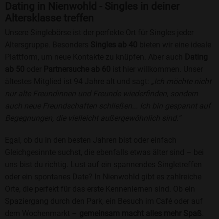
Dating in Nienwohld - Singles in deiner
Altersklasse treffen
Unsere Singlebörse ist der perfekte Ort für Singles jeder
Altersgruppe. Besonders
Singles ab 40
bieten wir eine ideale
Plattform, um neue Kontakte zu knüpfen. Aber auch
Dating
ab 50
oder
Partnersuche ab 60
ist hier willkommen. Unser
ältestes Mitglied ist 94 Jahre alt und sagt:
„Ich möchte nicht
nur alte Freundinnen und Freunde wiederfinden, sondern
auch neue Freundschaften schließen... Ich bin gespannt auf
Begegnungen, die vielleicht außergewöhnlich sind.“
Egal, ob du in den besten Jahren bist oder einfach
Gleichgesinnte suchst, die ebenfalls etwas älter sind – bei
uns bist du richtig. Lust auf ein spannendes Singletreffen
oder ein spontanes Date? In Nienwohld gibt es zahlreiche
Orte, die perfekt für das erste Kennenlernen sind. Ob ein
Spaziergang durch den Park, ein Besuch im Café oder auf
dem Wochenmarkt –
gemeinsam macht alles mehr Spaß
.