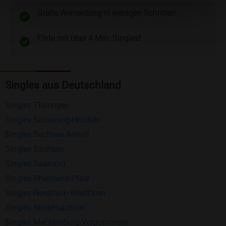
unterschiedliche Wege gewählt werden. Wie z.B.
Gratis Anmeldung in wenigen Schritten.
Telefon
und
E-Mail
.
Flirte mit über 4 Mio. Singles!
Kostenlose Funktionen bei Bildkontakte
Registrierung
: Erstellen Sie Ihr eigenes Profil
Singles aus Deutschland
kostenlos.
Mitglieder finden
: Suchen Sie kostenlos nach
Singles Thüringen
anderen Singles die zu Ihnen passen.
Singles Schleswig-Holstein
Profile einsehen
: Sie können andere Profile
Singles Sachsen-Anhalt
inklusive des Profilbldes kostenlos ansehen.
Singles Sachsen
Kostenloses Nachrichtensystem
: Alle wichtigen
Singles Saarland
Funktionen des Nachrichtensystems sind völlig
Singles Rheinland-Pfalz
kostenlos und ohne versteckte Kosten!
Singles Nordrhein-Westfalen
Singles Niedersachsen
Schreiben Sie kostenlos Nachrichten an
Singles Mecklenburg-Vorpommern
anderen Mitgliedern.