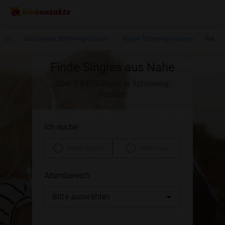
DE
Bundesland Schleswig-Holstein
Region Schleswig-Holstein
Nahe
Finde Singles aus Nahe
Über 3.847 Singles in Schleswig-
Holstein
Ich suche
einen Mann
eine Frau
Altersbereich
Bitte auswählen