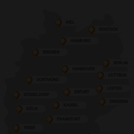
KIEL
ROSTOCK
HAMBURG
BREMEN
BERLIN
HANNOVER
COTTBUS
DORTMUND
LEIPZIG
ERFURT
DÜSSELDORF
DRESDEN
KASSEL
KÖLN
FRANKFURT
TRIER