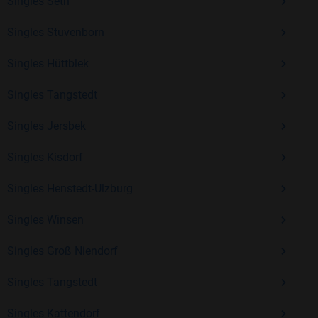
Singles Seth
Kostenlos anmelden und neue Leute kennenlernen
Singles Stuvenborn
Singles Hüttblek
Mit Bildkontakte kannst du den nächsten Schritt wagen –
ohne Druck, aber mit viel Freude. Starte jetzt deine Reise und
Singles Tangstedt
entdecke, wie schön es ist, jemanden zu finden, der wirklich
zu dir passt.
Singles Jersbek
Singles Kisdorf
Singles Henstedt-Ulzburg
Singles Winsen
Singles Groß Niendorf
Singles Tangstedt
Singles Kattendorf