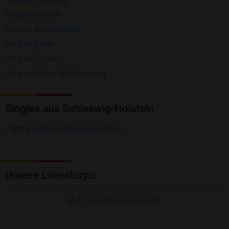
Nachrichten von anderen Mitgliedern.
Singles Bremen
Matching-Spiel
: Matchen Sie täglich bis zu 100
Singles Brandenburg
Profile ohne zusätzliche Kosten. So können Sie
Singles Berlin
Singles Bayern
spielend neue Leute kennenlernen.
Singles Baden-Württemberg
Was macht Bildkontakte besonders?
Kostenlose Kontaktfunktionen
: Im Gegensatz zu
Singles aus Schleswig-Holstein
vielen anderen Singlebörsen bietet Bildkontakte
Partnersuche Schleswig-Holstein
viele wichtige Funktionen zur Kontaktaufnahme
kostenlos an.
Große Community
: Mit über 4 Millionen
Unsere Lovestorys:
Registrierungen haben Sie beste Chancen,
jemanden zu finden, der zu Ihnen passt.
Mehr Lovestorys anzeigen
Einfach und intuitiv
: Unsere Plattform ist