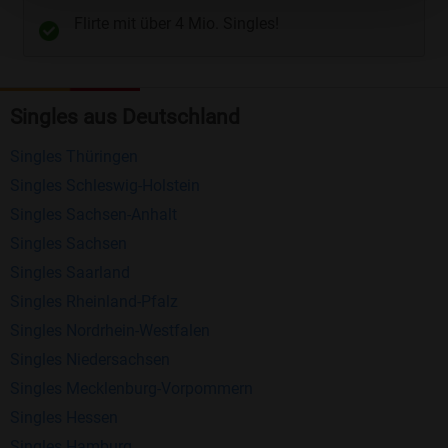
Flirte mit über 4 Mio. Singles!
Kostenlose Funktionen bei Bildkontakte
Registrierung
: Erstellen Sie Ihr eigenes Profil
Singles aus Deutschland
kostenlos.
Mitglieder finden
: Suchen Sie kostenlos nach
Singles Thüringen
anderen Singles die zu Ihnen passen.
Singles Schleswig-Holstein
Profile einsehen
: Sie können andere Profile
Singles Sachsen-Anhalt
inklusive des Profilbldes kostenlos ansehen.
Singles Sachsen
Kostenloses Nachrichtensystem
: Alle wichtigen
Singles Saarland
Funktionen des Nachrichtensystems sind völlig
Singles Rheinland-Pfalz
kostenlos und ohne versteckte Kosten!
Singles Nordrhein-Westfalen
Singles Niedersachsen
Schreiben Sie kostenlos Nachrichten an
Singles Mecklenburg-Vorpommern
anderen Mitgliedern.
Singles Hessen
Erhalten und beantworten Sie kostenlos
Singles Hamburg