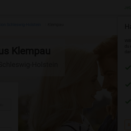
Jet
ion Schleswig-Holstein
Klempau
Ha
Wil
du 
aus Klempau
dam
 Schleswig-Holstein
au
R