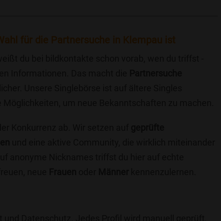
ahl für die Partnersuche in Klempau ist
eißt du bei bildkontakte schon vorab, wen du triffst -
chen Informationen. Das macht die
Partnersuche
icher. Unsere Singlebörse ist auf ältere Singles
iche Möglichkeiten, um neue Bekanntschaften zu machen.
 der Konkurrenz ab. Wir setzen auf
geprüfte
ten
und eine aktive Community, die wirklich miteinander
uf anonyme Nicknames triffst du hier auf echte
 freuen, neue
Frauen
oder
Männer
kennenzulernen.
t und Datenschutz. Jedes Profil wird manuell geprüft,