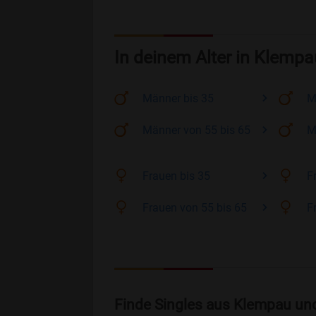
In deinem Alter in Klempa
Männer
bis 35
M
Männer
von 55 bis 65
M
Frauen
bis 35
F
Frauen
von 55 bis 65
F
Finde Singles aus Klempau un