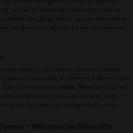
t oder einfach Gleichgesinnte suchst, die ebenfalls
chtig. Lust auf ein spannendes Singletreffen oder ein
zahlreiche Orte, die perfekt für das erste Kennenlernen
 Park, ein Besuch im Café oder auf dem Wochenmarkt –
.
ht
nersuche erheblich. Du möchtest gerne von zu Hause
e praktische Dating-App, um direkt mit anderen Singles
Egal, ob du einfach nur
chatten
,
Flirten
oder sofort ein
t alles möglich und für jedes Alter geeignet. Unser
Atmosphäre für Singles, die Gleichgesinnte suchen.
 dir passen – Willkommen bei Bildkontakte