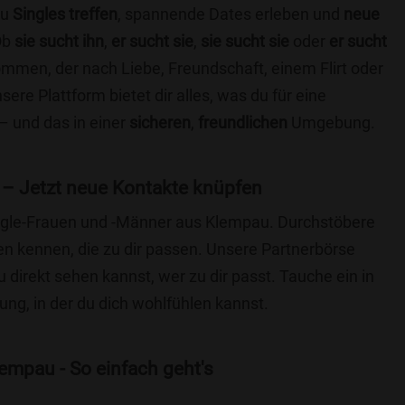
du
Singles treffen
, spannende Dates erleben und
neue
Ob
sie sucht ihn
,
er sucht sie
,
sie sucht sie
oder
er sucht
kommen, der nach Liebe, Freundschaft, einem Flirt oder
re Plattform bietet dir alles, was du für eine
– und das in einer
sicheren
,
freundlichen
Umgebung.
– Jetzt neue Kontakte knüpfen
Single-Frauen und -Männer aus Klempau. Durchstöbere
 kennen, die zu dir passen. Unsere Partnerbörse
du direkt sehen kannst, wer zu dir passt. Tauche ein in
ng, in der du dich wohlfühlen kannst.
empau - So einfach geht's