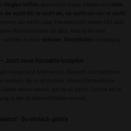
du
Singles treffen
, spannende Dates erleben und
neue
Ob
sie sucht ihn
,
er sucht sie
,
sie sucht sie
oder
er sucht
kommen, der nach Liebe, Freundschaft, einem Flirt oder
re Plattform bietet dir alles, was du für eine
– und das in einer
sicheren
,
freundlichen
Umgebung.
 – Jetzt neue Kontakte knüpfen
ingle-Frauen und -Männer aus Bliestorf. Durchstöbere
 kennen, die zu dir passen. Unsere Partnerbörse
du direkt sehen kannst, wer zu dir passt. Tauche ein in
ng, in der du dich wohlfühlen kannst.
estorf - So einfach geht's