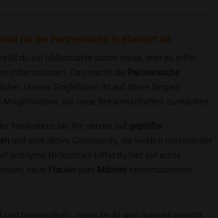
hl für die Partnersuche in Bliestorf ist
eißt du bei bildkontakte schon vorab, wen du triffst -
chen Informationen. Das macht die
Partnersuche
icher. Unsere Singlebörse ist auf ältere Singles
iche Möglichkeiten, um neue Bekanntschaften zu machen.
 der Konkurrenz ab. Wir setzen auf
geprüfte
ten
und eine aktive Community, die wirklich miteinander
uf anonyme Nicknames triffst du hier auf echte
 freuen, neue
Frauen
oder
Männer
kennenzulernen.
t und Datenschutz. Jedes Profil wird manuell geprüft,