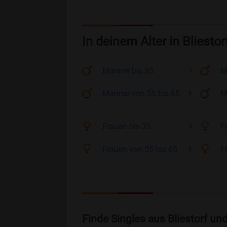
In deinem Alter in Bliestor
Männer
bis 35
M
Männer
von 55 bis 65
M
Frauen
bis 35
F
Frauen
von 55 bis 65
F
Finde Singles aus Bliestorf u