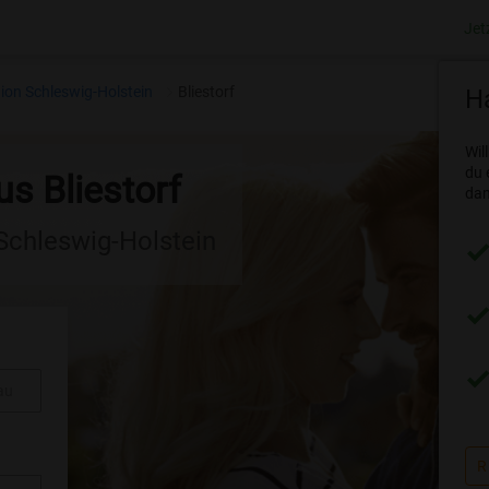
Jet
ion Schleswig-Holstein
Bliestorf
Ha
Wil
du 
us Bliestorf
dam
 Schleswig-Holstein
au
R