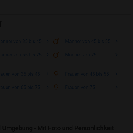
f
änner
von 35 bis 45
Männer
von 45 bis 55
änner
von 65 bis 75
Männer
von 75
rauen
von 35 bis 45
Frauen
von 45 bis 55
rauen
von 65 bis 75
Frauen
von 75
nd Umgebung - Mit Foto und Persönlichkeit