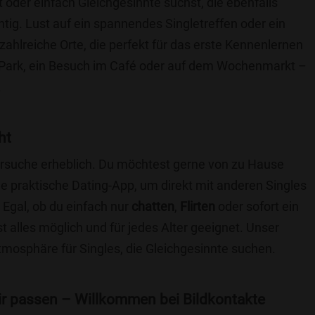
t oder einfach Gleichgesinnte suchst, die ebenfalls
chtig. Lust auf ein spannendes Singletreffen oder ein
 zahlreiche Orte, die perfekt für das erste Kennenlernen
 Park, ein Besuch im Café oder auf dem Wochenmarkt –
.
ht
nersuche erheblich. Du möchtest gerne von zu Hause
e praktische Dating-App, um direkt mit anderen Singles
 Egal, ob du einfach nur
chatten
,
Flirten
oder sofort ein
t alles möglich und für jedes Alter geeignet. Unser
Atmosphäre für Singles, die Gleichgesinnte suchen.
 dir passen – Willkommen bei Bildkontakte