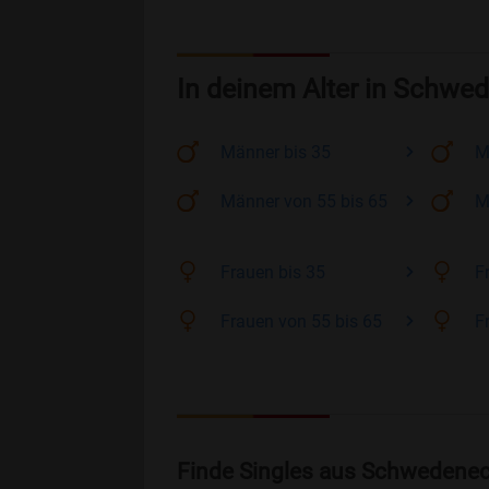
In deinem Alter in Schwe
Männer
bis 35
M
Männer
von 55 bis 65
M
Frauen
bis 35
F
Frauen
von 55 bis 65
F
Finde Singles aus Schwedenec