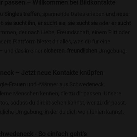
 dir passen – Willkommen bei Bildkontakte
du
Singles treffen
, spannende Dates erleben und
neue
Ob
sie sucht ihn
,
er sucht sie
,
sie sucht sie
oder
er sucht
kommen, der nach Liebe, Freundschaft, einem Flirt oder
re Plattform bietet dir alles, was du für eine
– und das in einer
sicheren
,
freundlichen
Umgebung.
neck – Jetzt neue Kontakte knüpfen
Single-Frauen und -Männer aus Schwedeneck.
lerne Menschen kennen, die zu dir passen. Unsere
otos, sodass du direkt sehen kannst, wer zu dir passt.
ndliche Umgebung, in der du dich wohlfühlen kannst.
hwedeneck - So einfach geht's