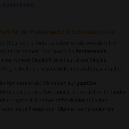
e kennenlernen
Wahl für die Partnersuche in Schwedeneck ist
eißt du bei bildkontakte schon vorab, wen du triffst -
chen Informationen. Das macht die
Partnersuche
icher. Unsere Singlebörse ist auf ältere Singles
iche Möglichkeiten, um neue Bekanntschaften zu machen.
 der Konkurrenz ab. Wir setzen auf
geprüfte
ten
und eine aktive Community, die wirklich miteinander
uf anonyme Nicknames triffst du hier auf echte
 freuen, neue
Frauen
oder
Männer
kennenzulernen.