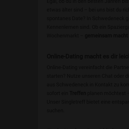
Egal, ob du in den besten Jahren bis
etwas älter sind – bei uns bist du ri
spontanes Date? In Schwedeneck gibt
Kennenlernen sind. Ob ein Spazierg
Wochenmarkt –
gemeinsam macht 
Online-Dating macht es dir leic
Online-Dating vereinfacht die Part
starten? Nutze unseren Chat oder di
aus Schwedeneck in Kontakt zu kom
sofort ein
Treffen
planen möchtest – 
Unser Singletreff bietet eine entsp
suchen.