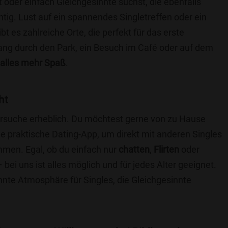
t oder einfach Gleichgesinnte suchst, die ebenfalls
chtig. Lust auf ein spannendes Singletreffen oder ein
 es zahlreiche Orte, die perfekt für das erste
ang durch den Park, ein Besuch im Café oder auf dem
alles mehr Spaß
.
ht
nersuche erheblich. Du möchtest gerne von zu Hause
e praktische Dating-App, um direkt mit anderen Singles
men. Egal, ob du einfach nur
chatten
,
Flirten
oder
bei uns ist alles möglich und für jedes Alter geeignet.
annte Atmosphäre für Singles, die Gleichgesinnte