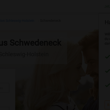
Jet
ion Schleswig-Holstein
Schwedeneck
Ha
Wil
du 
aus Schwedeneck
dam
 Schleswig-Holstein
au
R