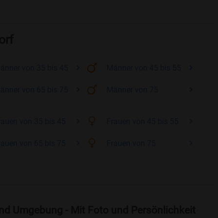
orf
änner
von 35 bis 45
Männer
von 45 bis 55
änner
von 65 bis 75
Männer
von 75
rauen
von 35 bis 45
Frauen
von 45 bis 55
rauen
von 65 bis 75
Frauen
von 75
nd Umgebung - Mit Foto und Persönlichkeit