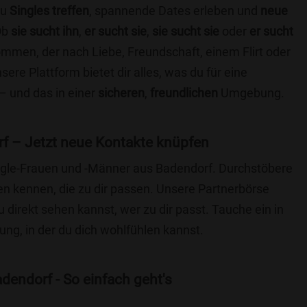
du
Singles treffen
, spannende Dates erleben und
neue
Ob
sie sucht ihn
,
er sucht sie
,
sie sucht sie
oder
er sucht
kommen, der nach Liebe, Freundschaft, einem Flirt oder
re Plattform bietet dir alles, was du für eine
– und das in einer
sicheren
,
freundlichen
Umgebung.
f – Jetzt neue Kontakte knüpfen
Single-Frauen und -Männer aus Badendorf. Durchstöbere
 kennen, die zu dir passen. Unsere Partnerbörse
du direkt sehen kannst, wer zu dir passt. Tauche ein in
ng, in der du dich wohlfühlen kannst.
dendorf - So einfach geht's