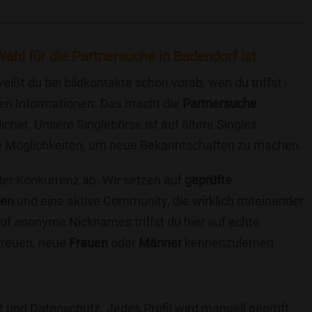
ahl für die Partnersuche in Badendorf ist
eißt du bei bildkontakte schon vorab, wen du triffst -
chen Informationen. Das macht die
Partnersuche
icher. Unsere Singlebörse ist auf ältere Singles
iche Möglichkeiten, um neue Bekanntschaften zu machen.
 der Konkurrenz ab. Wir setzen auf
geprüfte
ten
und eine aktive Community, die wirklich miteinander
uf anonyme Nicknames triffst du hier auf echte
 freuen, neue
Frauen
oder
Männer
kennenzulernen.
t und Datenschutz. Jedes Profil wird manuell geprüft,