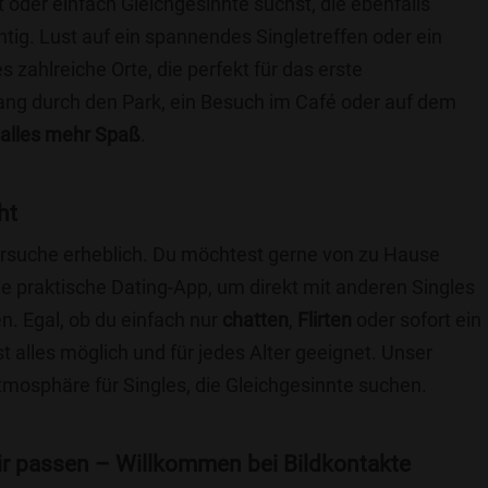
t oder einfach Gleichgesinnte suchst, die ebenfalls
chtig. Lust auf ein spannendes Singletreffen oder ein
 zahlreiche Orte, die perfekt für das erste
ang durch den Park, ein Besuch im Café oder auf dem
alles mehr Spaß
.
ht
nersuche erheblich. Du möchtest gerne von zu Hause
e praktische Dating-App, um direkt mit anderen Singles
. Egal, ob du einfach nur
chatten
,
Flirten
oder sofort ein
t alles möglich und für jedes Alter geeignet. Unser
Atmosphäre für Singles, die Gleichgesinnte suchen.
 dir passen – Willkommen bei Bildkontakte