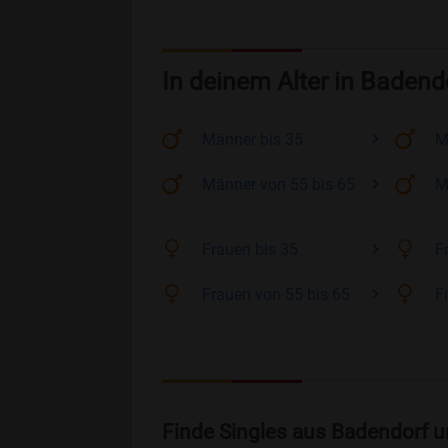
In deinem Alter in Badend
Männer
bis 35
M
Männer
von 55 bis 65
M
Frauen
bis 35
F
Frauen
von 55 bis 65
F
Finde Singles aus Badendorf u