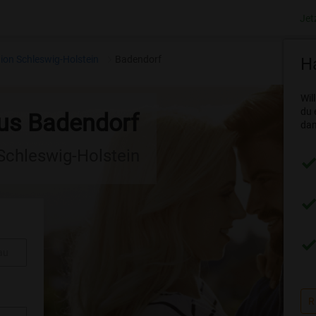
Jet
ion Schleswig-Holstein
Badendorf
Ha
Wil
du 
aus Badendorf
dam
 Schleswig-Holstein
au
R