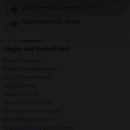
unterschiedliche Wege gewählt werden. Wie z.B.
Gratis Anmeldung in wenigen Schritten.
Telefon
und
E-Mail
.
Flirte mit über 4 Mio. Singles!
Kostenlose Funktionen bei Bildkontakte
Registrierung
: Erstellen Sie Ihr eigenes Profil
Singles aus Deutschland
kostenlos.
Mitglieder finden
: Suchen Sie kostenlos nach
Singles Thüringen
anderen Singles die zu Ihnen passen.
Singles Schleswig-Holstein
Profile einsehen
: Sie können andere Profile
Singles Sachsen-Anhalt
inklusive des Profilbldes kostenlos ansehen.
Singles Sachsen
Kostenloses Nachrichtensystem
: Alle wichtigen
Singles Saarland
Funktionen des Nachrichtensystems sind völlig
Singles Rheinland-Pfalz
kostenlos und ohne versteckte Kosten!
Singles Nordrhein-Westfalen
Singles Niedersachsen
Schreiben Sie kostenlos Nachrichten an
Singles Mecklenburg-Vorpommern
anderen Mitgliedern.