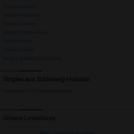
Singles Hessen
Erhalten und beantworten Sie kostenlos
Singles Hamburg
Nachrichten von anderen Mitgliedern.
Singles Bremen
Matching-Spiel
: Matchen Sie täglich bis zu 100
Singles Brandenburg
Profile ohne zusätzliche Kosten. So können Sie
Singles Berlin
Singles Bayern
spielend neue Leute kennenlernen.
Singles Baden-Württemberg
Was macht Bildkontakte besonders?
Kostenlose Kontaktfunktionen
: Im Gegensatz zu
Singles aus Schleswig-Holstein
vielen anderen Singlebörsen bietet Bildkontakte
Partnersuche Schleswig-Holstein
viele wichtige Funktionen zur Kontaktaufnahme
kostenlos an.
Große Community
: Mit über 4 Millionen
Unsere Lovestorys:
Registrierungen haben Sie beste Chancen,
jemanden zu finden, der zu Ihnen passt.
Mehr Lovestorys anzeigen