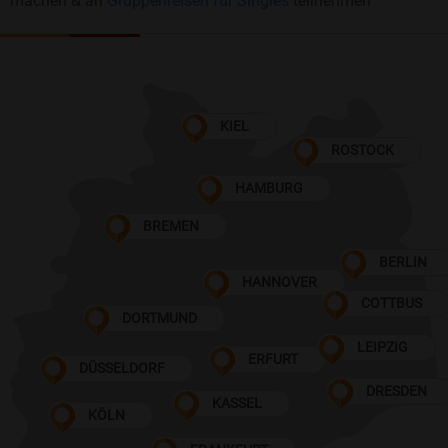
machen & an
Gruppenreisen für Singles
teilnehmen
KIEL
ROSTOCK
HAMBURG
BREMEN
BERLIN
HANNOVER
COTTBUS
DORTMUND
LEIPZIG
ERFURT
DÜSSELDORF
DRESDEN
KASSEL
KÖLN