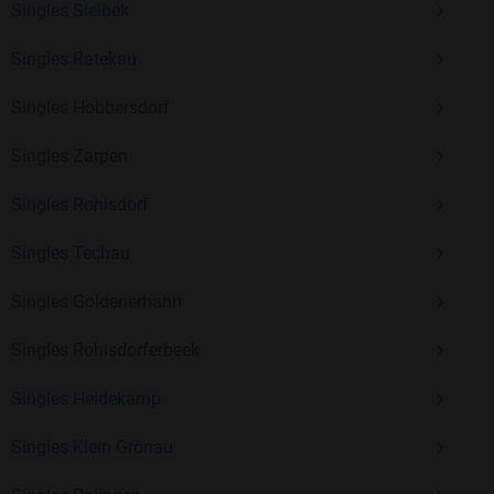
Singles Sielbek
Erfahrung und vielen positiven Bewertungen.
Singles Ratekau
Kostenlos anmelden und neue Leute kennenlernen
Singles Hobbersdorf
Singles Zarpen
Mit Bildkontakte kannst du den nächsten Schritt wagen –
ohne Druck, aber mit viel Freude. Starte jetzt deine Reise und
Singles Rohlsdorf
entdecke, wie schön es ist, jemanden zu finden, der wirklich
zu dir passt.
Singles Techau
Singles Goldenerhahn
Singles Rohlsdorferbeek
Singles Heidekamp
Singles Klein Grönau