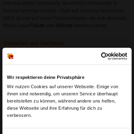
und eine aktive Community, die wirklich miteinander in
Kontakt kommen möchte - Statt auf anonyme Nicknames
triffst du hier auf echte Persönlichkeiten, die sich ebenfalls
freuen, neue
Frauen
oder
Männer
kennenzulernen.
Sicherheit und Vertrauen
Wir legen großen Wert auf Sicherheit und Datenschutz.
Jedes Profil wird manuell geprüft, und freiwillige
Echtheitschecks schaffen zusätzliches Vertrauen. Fake-
Profile und unangemessenes Verhalten haben bei uns keinen
Wir respektieren deine Privatsphäre
Platz.
Weiterlesen
Wir nutzen Cookies auf unserer Webseite. Einige von
ihnen sind notwendig, um unseren Service überhaupt
25 Jahre Erfahrung
: Seit 2000 bringt Bildkontakte
bereitstellen zu können, während andere uns helfen,
Menschen mit dem Wunsch nach einer
diese Webseite und ihre Erfahrung für dich zu
Partnerschaft zusammen. Dabei legen wir
verbessern.
großen Wert auf Sicherheit, Seriosität und eine
FAQ für Kreischa
vertrauensvolle Umgebung.