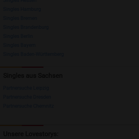
Singles Hessen
Erhalten und beantworten Sie kostenlos
Singles Hamburg
Nachrichten von anderen Mitgliedern.
Singles Bremen
Matching-Spiel
: Matchen Sie täglich bis zu 100
Singles Brandenburg
Profile ohne zusätzliche Kosten. So können Sie
Singles Berlin
Singles Bayern
spielend neue Leute kennenlernen.
Singles Baden-Württemberg
Was macht Bildkontakte besonders?
Kostenlose Kontaktfunktionen
: Im Gegensatz zu
Singles aus Sachsen
vielen anderen Singlebörsen bietet Bildkontakte
Partnersuche Leipzig
viele wichtige Funktionen zur Kontaktaufnahme
Partnersuche Dresden
kostenlos an.
Partnersuche Chemnitz
Große Community
: Mit über 4 Millionen
Registrierungen haben Sie beste Chancen,
jemanden zu finden, der zu Ihnen passt.
Unsere Lovestorys: