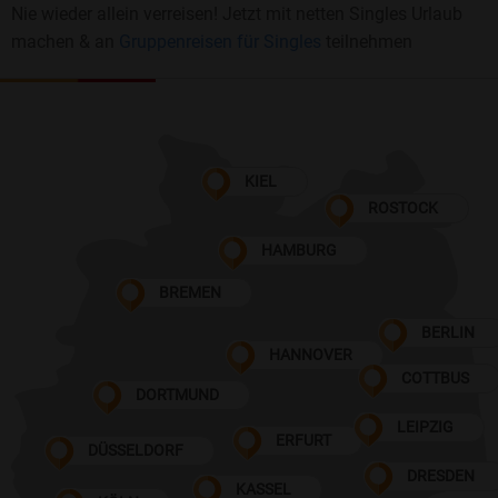
Nie wieder allein verreisen! Jetzt mit netten Singles Urlaub
machen & an
Gruppenreisen für Singles
teilnehmen
KIEL
ROSTOCK
HAMBURG
BREMEN
BERLIN
HANNOVER
COTTBUS
DORTMUND
LEIPZIG
ERFURT
DÜSSELDORF
DRESDEN
KASSEL