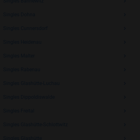
Erfahrung und vielen positiven Bewertungen.
Singles Bannewitz
Kostenlos anmelden und neue Leute kennenlernen
Singles Dohna
Singles Cunnersdorf
Mit Bildkontakte kannst du den nächsten Schritt wagen –
Singles Heidenau
ohne Druck, aber mit viel Freude. Starte jetzt deine Reise und
entdecke, wie schön es ist, jemanden zu finden, der wirklich
Singles Malter
zu dir passt.
Singles Rabenau
Singles Glashütte-Luchau
Singles Dippoldiswalde
Singles Freital
Singles Glashütte-Schlottwitz
Singles Glashütte