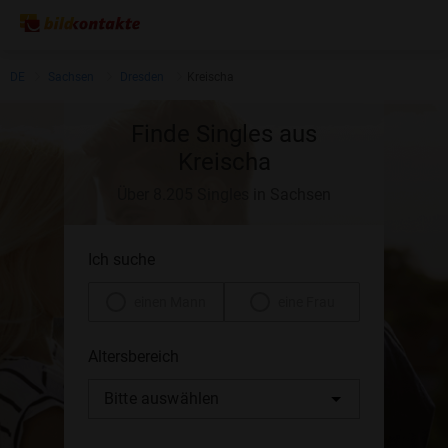
DE
Sachsen
Dresden
Kreischa
Finde Singles aus
Kreischa
Über 8.205 Singles in Sachsen
Ich suche
einen Mann
eine Frau
Altersbereich
Bitte auswählen