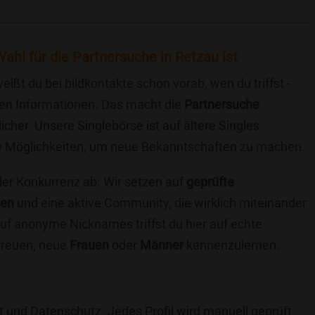
ahl für die Partnersuche in Retzau ist
eißt du bei bildkontakte schon vorab, wen du triffst -
chen Informationen. Das macht die
Partnersuche
icher. Unsere Singlebörse ist auf ältere Singles
iche Möglichkeiten, um neue Bekanntschaften zu machen.
 der Konkurrenz ab. Wir setzen auf
geprüfte
ten
und eine aktive Community, die wirklich miteinander
uf anonyme Nicknames triffst du hier auf echte
 freuen, neue
Frauen
oder
Männer
kennenzulernen.
t und Datenschutz. Jedes Profil wird manuell geprüft,