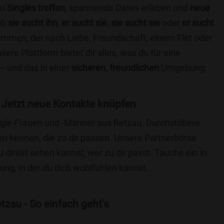
du
Singles treffen
, spannende Dates erleben und
neue
Ob
sie sucht ihn
,
er sucht sie
,
sie sucht sie
oder
er sucht
kommen, der nach Liebe, Freundschaft, einem Flirt oder
re Plattform bietet dir alles, was du für eine
– und das in einer
sicheren
,
freundlichen
Umgebung.
 Jetzt neue Kontakte knüpfen
ingle-Frauen und -Männer aus Retzau. Durchstöbere
 kennen, die zu dir passen. Unsere Partnerbörse
du direkt sehen kannst, wer zu dir passt. Tauche ein in
ng, in der du dich wohlfühlen kannst.
zau - So einfach geht's