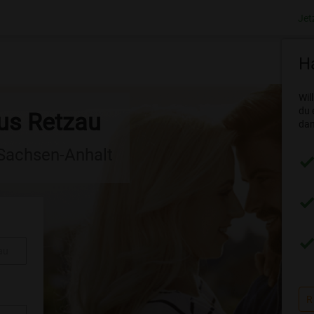
Jet
Ha
Wil
du 
aus Retzau
dam
 Sachsen-Anhalt
au
R