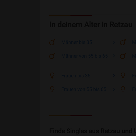
In deinem Alter in Retzau
Männer
bis 35
M
Männer
von 55 bis 65
M
Frauen
bis 35
F
Frauen
von 55 bis 65
F
Finde Singles aus Retzau und 