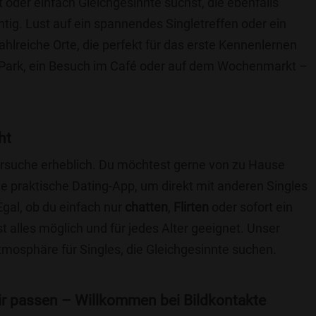
t oder einfach Gleichgesinnte suchst, die ebenfalls
chtig. Lust auf ein spannendes Singletreffen oder ein
hlreiche Orte, die perfekt für das erste Kennenlernen
 Park, ein Besuch im Café oder auf dem Wochenmarkt –
.
ht
nersuche erheblich. Du möchtest gerne von zu Hause
e praktische Dating-App, um direkt mit anderen Singles
gal, ob du einfach nur
chatten
,
Flirten
oder sofort ein
t alles möglich und für jedes Alter geeignet. Unser
Atmosphäre für Singles, die Gleichgesinnte suchen.
 dir passen – Willkommen bei Bildkontakte