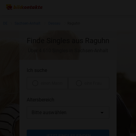
DE
Sachsen-Anhalt
Dessau
Raguhn
Finde Singles aus Raguhn
Über 4.610 Singles in Sachsen-Anhalt
Ich suche
einen Mann
eine Frau
Altersbereich
Bitte auswählen
JETZT SINGLES FINDEN