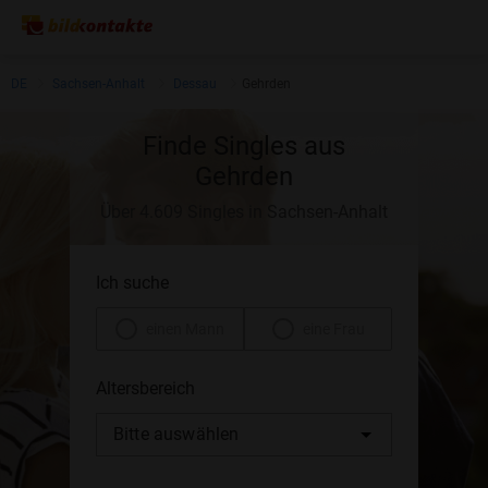
DE
Sachsen-Anhalt
Dessau
Gehrden
Finde Singles aus
Gehrden
Über 4.609 Singles in Sachsen-Anhalt
Ich suche
einen Mann
eine Frau
Altersbereich
Bitte auswählen