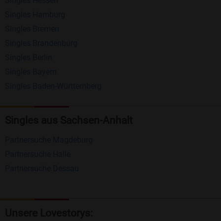
Singles Hessen
Erhalten und beantworten Sie kostenlos
Singles Hamburg
Nachrichten von anderen Mitgliedern.
Singles Bremen
Matching-Spiel
: Matchen Sie täglich bis zu 100
Singles Brandenburg
Profile ohne zusätzliche Kosten. So können Sie
Singles Berlin
Singles Bayern
spielend neue Leute kennenlernen.
Singles Baden-Württemberg
Was macht Bildkontakte besonders?
Kostenlose Kontaktfunktionen
: Im Gegensatz zu
Singles aus Sachsen-Anhalt
vielen anderen Singlebörsen bietet Bildkontakte
Partnersuche Magdeburg
viele wichtige Funktionen zur Kontaktaufnahme
Partnersuche Halle
kostenlos an.
Partnersuche Dessau
Große Community
: Mit über 4 Millionen
Registrierungen haben Sie beste Chancen,
jemanden zu finden, der zu Ihnen passt.
Unsere Lovestorys: