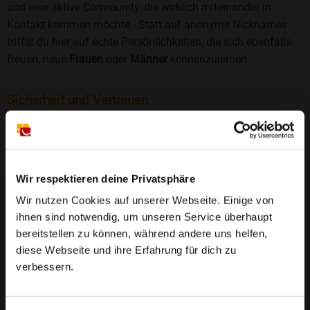
und eine aktive Community, die wirklich miteinander in
Kontakt kommen möchte - Statt auf anonyme Nicknames
triffst du hier auf echte Persönlichkeiten, die sich ebenfalls
freuen, neue
Frauen
oder
Männer
kennenzulernen.
Sicherheit und Vertrauen
Wir legen großen Wert auf Sicherheit und Datenschutz.
Jedes Profil wird manuell geprüft, und freiwillige
Echtheitschecks schaffen zusätzliches Vertrauen. Fake-
Profile und unangemessenes Verhalten haben bei uns keinen
Wir respektieren deine Privatsphäre
Platz.
Weiterlesen
Wir nutzen Cookies auf unserer Webseite. Einige von
ihnen sind notwendig, um unseren Service überhaupt
25 Jahre Erfahrung
: Seit 2000 bringt Bildkontakte
bereitstellen zu können, während andere uns helfen,
Menschen mit dem Wunsch nach einer
diese Webseite und ihre Erfahrung für dich zu
Partnerschaft zusammen. Dabei legen wir
verbessern.
großen Wert auf Sicherheit, Seriosität und eine
FAQ für Gehrden
vertrauensvolle Umgebung.