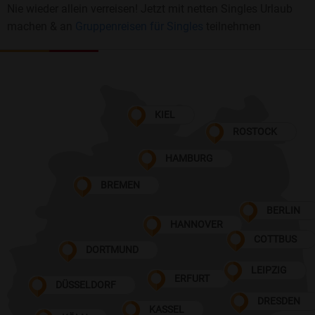
Nie wieder allein verreisen! Jetzt mit netten Singles Urlaub
machen & an
Gruppenreisen für Singles
teilnehmen
KIEL
ROSTOCK
HAMBURG
BREMEN
BERLIN
HANNOVER
COTTBUS
DORTMUND
LEIPZIG
ERFURT
DÜSSELDORF
DRESDEN
KASSEL