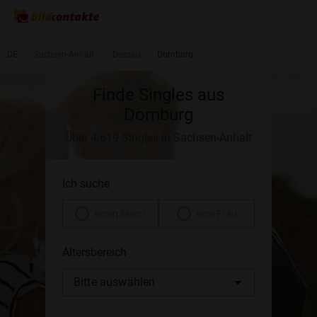
DE
Sachsen-Anhalt
Dessau
Dornburg
Finde Singles aus
Dornburg
Über 4.619 Singles in Sachsen-Anhalt
Ich suche
einen Mann
eine Frau
Altersbereich
Bitte auswählen