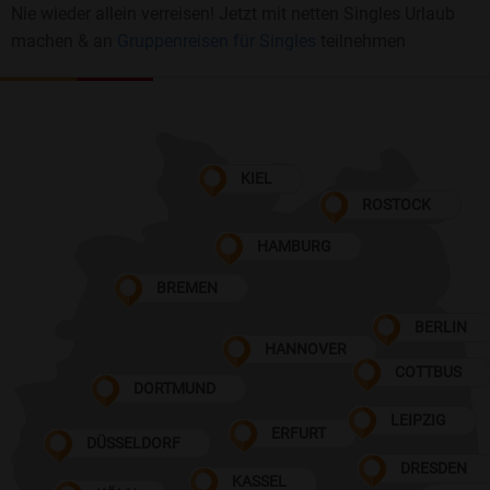
Nie wieder allein verreisen! Jetzt mit netten Singles Urlaub
machen & an
Gruppenreisen für Singles
teilnehmen
KIEL
ROSTOCK
HAMBURG
BREMEN
BERLIN
HANNOVER
COTTBUS
DORTMUND
LEIPZIG
ERFURT
DÜSSELDORF
DRESDEN
KASSEL