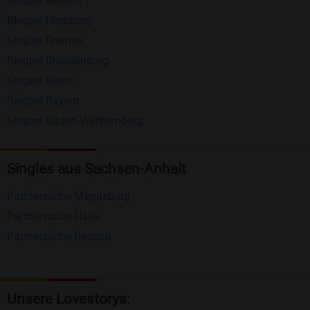
Singles Hessen
Erhalten und beantworten Sie kostenlos
Singles Hamburg
Nachrichten von anderen Mitgliedern.
Singles Bremen
Matching-Spiel
: Matchen Sie täglich bis zu 100
Singles Brandenburg
Profile ohne zusätzliche Kosten. So können Sie
Singles Berlin
Singles Bayern
spielend neue Leute kennenlernen.
Singles Baden-Württemberg
Was macht Bildkontakte besonders?
Kostenlose Kontaktfunktionen
: Im Gegensatz zu
Singles aus Sachsen-Anhalt
vielen anderen Singlebörsen bietet Bildkontakte
Partnersuche Magdeburg
viele wichtige Funktionen zur Kontaktaufnahme
Partnersuche Halle
kostenlos an.
Partnersuche Dessau
Große Community
: Mit über 4 Millionen
Registrierungen haben Sie beste Chancen,
jemanden zu finden, der zu Ihnen passt.
Unsere Lovestorys: