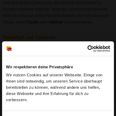
und eine aktive Community, die wirklich miteinander in
Kontakt kommen möchte - Statt auf anonyme Nicknames
triffst du hier auf echte Persönlichkeiten, die sich ebenfalls
freuen, neue
Frauen
oder
Männer
kennenzulernen.
Sicherheit und Vertrauen
Wir legen großen Wert auf Sicherheit und Datenschutz.
Jedes Profil wird manuell geprüft, und freiwillige
Echtheitschecks schaffen zusätzliches Vertrauen. Fake-
Profile und unangemessenes Verhalten haben bei uns keinen
Wir respektieren deine Privatsphäre
Platz.
Weiterlesen
Wir nutzen Cookies auf unserer Webseite. Einige von
ihnen sind notwendig, um unseren Service überhaupt
25 Jahre Erfahrung
: Seit 2000 bringt Bildkontakte
bereitstellen zu können, während andere uns helfen,
Menschen mit dem Wunsch nach einer
diese Webseite und ihre Erfahrung für dich zu
Partnerschaft zusammen. Dabei legen wir
verbessern.
großen Wert auf Sicherheit, Seriosität und eine
FAQ für Dornburg
vertrauensvolle Umgebung.