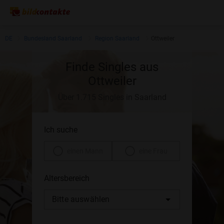
DE
Bundesland Saarland
Region Saarland
Ottweiler
Finde Singles aus
Ottweiler
Über 1.715 Singles in Saarland
Ich suche
einen Mann
eine Frau
Altersbereich
Bitte auswählen