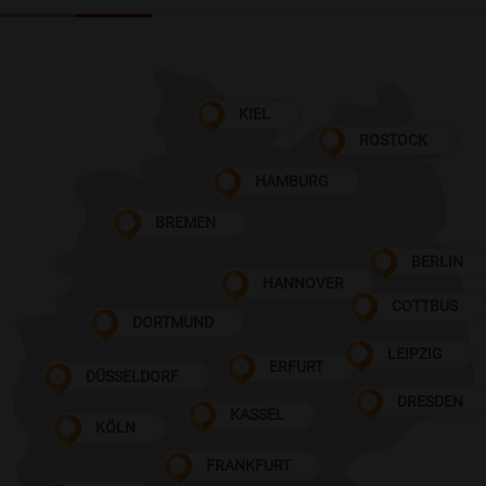
KIEL
ROSTOCK
HAMBURG
BREMEN
BERLIN
HANNOVER
COTTBUS
DORTMUND
LEIPZIG
ERFURT
DÜSSELDORF
DRESDEN
KASSEL
KÖLN
FRANKFURT