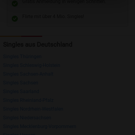
Gratis Anmeldung in wenigen Schritten.
Telefon
und
E-Mail
.
Flirte mit über 4 Mio. Singles!
Kostenlose Funktionen bei Bildkontakte
Registrierung
: Erstellen Sie Ihr eigenes Profil
Singles aus Deutschland
kostenlos.
Mitglieder finden
: Suchen Sie kostenlos nach
Singles Thüringen
anderen Singles die zu Ihnen passen.
Singles Schleswig-Holstein
Profile einsehen
: Sie können andere Profile
Singles Sachsen-Anhalt
inklusive des Profilbldes kostenlos ansehen.
Singles Sachsen
Kostenloses Nachrichtensystem
: Alle wichtigen
Singles Saarland
Funktionen des Nachrichtensystems sind völlig
Singles Rheinland-Pfalz
kostenlos und ohne versteckte Kosten!
Singles Nordrhein-Westfalen
Singles Niedersachsen
Schreiben Sie kostenlos Nachrichten an
Singles Mecklenburg-Vorpommern
anderen Mitgliedern.