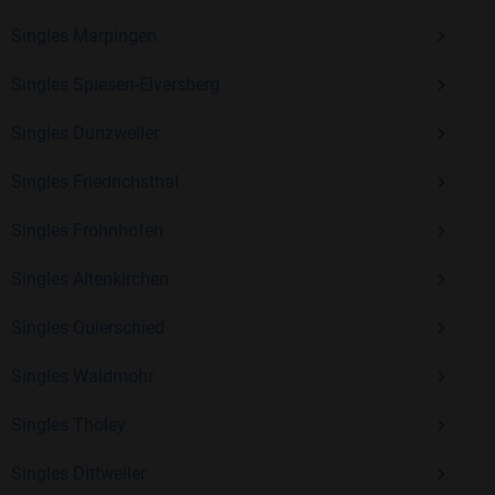
Erfahrung und vielen positiven Bewertungen.
Singles Marpingen
Kostenlos anmelden und neue Leute kennenlernen
Singles Spiesen-Elversberg
Singles Dunzweiler
Mit Bildkontakte kannst du den nächsten Schritt wagen –
ohne Druck, aber mit viel Freude. Starte jetzt deine Reise und
Singles Friedrichsthal
entdecke, wie schön es ist, jemanden zu finden, der wirklich
zu dir passt.
Singles Frohnhofen
Singles Altenkirchen
Singles Quierschied
Singles Waldmohr
Singles Tholey
Singles Dittweiler