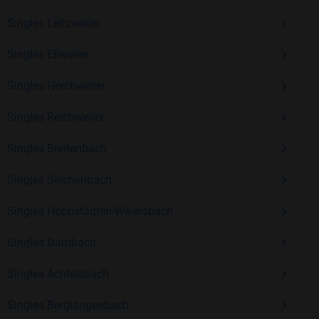
Erfahrung und vielen positiven Bewertungen.
Singles Leitzweiler
Kostenlos anmelden und neue Leute kennenlernen
Singles Ellweiler
Singles Herchweiler
Mit Bildkontakte kannst du den nächsten Schritt wagen –
ohne Druck, aber mit viel Freude. Starte jetzt deine Reise und
Singles Reichweiler
entdecke, wie schön es ist, jemanden zu finden, der wirklich
zu dir passt.
Singles Breitenbach
Singles Selchenbach
Singles Hoppstädten-Weiersbach
Singles Dambach
Singles Achtelsbach
Singles Berglangenbach