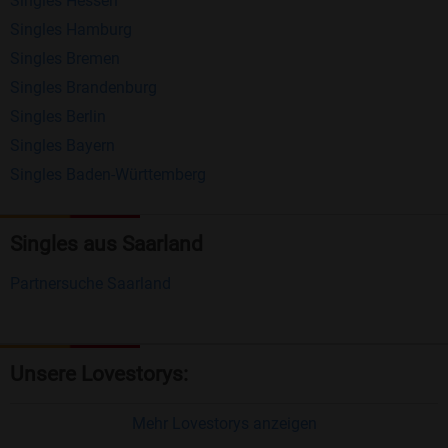
Singles Hessen
Erhalten und beantworten Sie kostenlos
Singles Hamburg
Nachrichten von anderen Mitgliedern.
Singles Bremen
Matching-Spiel
: Matchen Sie täglich bis zu 100
Singles Brandenburg
Profile ohne zusätzliche Kosten. So können Sie
Singles Berlin
Singles Bayern
spielend neue Leute kennenlernen.
Singles Baden-Württemberg
Was macht Bildkontakte besonders?
Kostenlose Kontaktfunktionen
: Im Gegensatz zu
Singles aus Saarland
vielen anderen Singlebörsen bietet Bildkontakte
Partnersuche Saarland
viele wichtige Funktionen zur Kontaktaufnahme
kostenlos an.
Große Community
: Mit über 4 Millionen
Unsere Lovestorys:
Registrierungen haben Sie beste Chancen,
jemanden zu finden, der zu Ihnen passt.
Mehr Lovestorys anzeigen