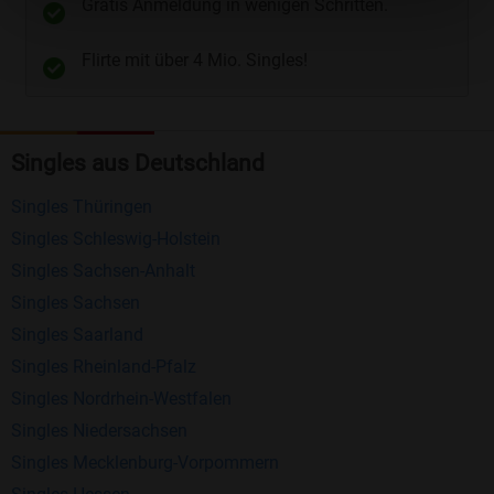
Gratis Anmeldung in wenigen Schritten.
Telefon
und
E-Mail
.
Flirte mit über 4 Mio. Singles!
Kostenlose Funktionen bei Bildkontakte
Registrierung
: Erstellen Sie Ihr eigenes Profil
Singles aus Deutschland
kostenlos.
Mitglieder finden
: Suchen Sie kostenlos nach
Singles Thüringen
anderen Singles die zu Ihnen passen.
Singles Schleswig-Holstein
Profile einsehen
: Sie können andere Profile
Singles Sachsen-Anhalt
inklusive des Profilbldes kostenlos ansehen.
Singles Sachsen
Kostenloses Nachrichtensystem
: Alle wichtigen
Singles Saarland
Funktionen des Nachrichtensystems sind völlig
Singles Rheinland-Pfalz
kostenlos und ohne versteckte Kosten!
Singles Nordrhein-Westfalen
Singles Niedersachsen
Schreiben Sie kostenlos Nachrichten an
Singles Mecklenburg-Vorpommern
anderen Mitgliedern.