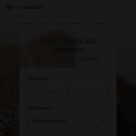
DE
Bundesland Saarland
Region Saarland
Namborn
Finde Singles aus
Namborn
Über 1.672 Singles in Saarland
Ich suche
einen Mann
eine Frau
Altersbereich
Bitte auswählen