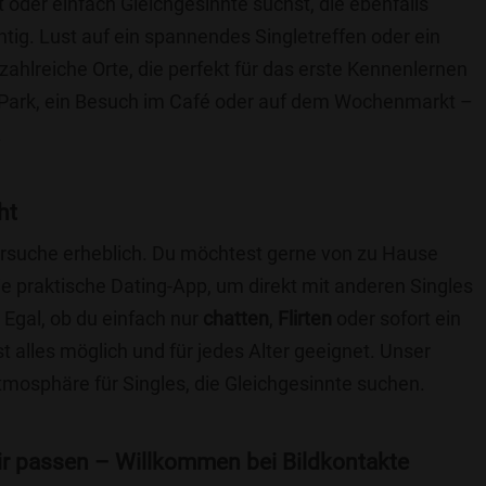
t oder einfach Gleichgesinnte suchst, die ebenfalls
chtig. Lust auf ein spannendes Singletreffen oder ein
zahlreiche Orte, die perfekt für das erste Kennenlernen
 Park, ein Besuch im Café oder auf dem Wochenmarkt –
.
ht
nersuche erheblich. Du möchtest gerne von zu Hause
e praktische Dating-App, um direkt mit anderen Singles
Egal, ob du einfach nur
chatten
,
Flirten
oder sofort ein
t alles möglich und für jedes Alter geeignet. Unser
Atmosphäre für Singles, die Gleichgesinnte suchen.
 dir passen – Willkommen bei Bildkontakte