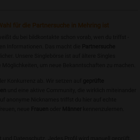
ahl für die Partnersuche in Mehring ist
eißt du bei bildkontakte schon vorab, wen du triffst -
chen Informationen. Das macht die
Partnersuche
icher. Unsere Singlebörse ist auf ältere Singles
iche Möglichkeiten, um neue Bekanntschaften zu machen.
 der Konkurrenz ab. Wir setzen auf
geprüfte
ten
und eine aktive Community, die wirklich miteinander
uf anonyme Nicknames triffst du hier auf echte
 freuen, neue
Frauen
oder
Männer
kennenzulernen.
t und Datenschutz. Jedes Profil wird manuell geprüft,