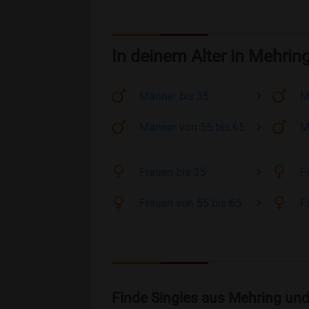
In deinem Alter in Mehrin
Männer
bis 35
M
Männer
von 55 bis 65
M
Frauen
bis 35
F
Frauen
von 55 bis 65
F
Finde Singles aus Mehring und