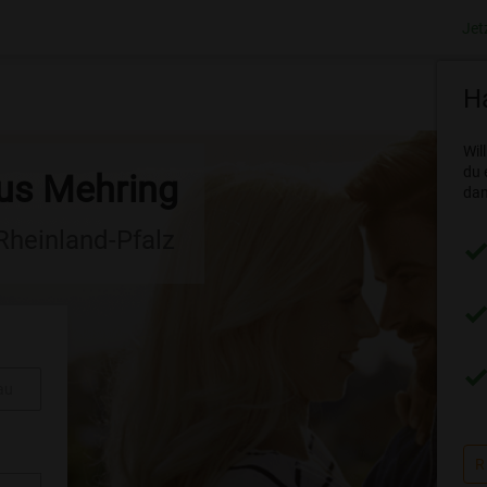
Jet
Ha
Wil
du 
aus Mehring
dam
 Rheinland-Pfalz
au
R