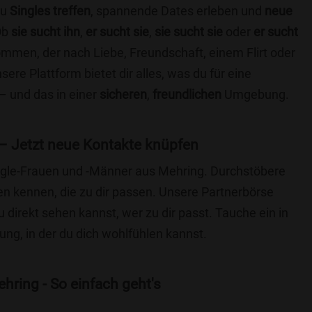
du
Singles treffen
, spannende Dates erleben und
neue
Ob
sie sucht ihn
,
er sucht sie
,
sie sucht sie
oder
er sucht
kommen, der nach Liebe, Freundschaft, einem Flirt oder
re Plattform bietet dir alles, was du für eine
– und das in einer
sicheren
,
freundlichen
Umgebung.
– Jetzt neue Kontakte knüpfen
Single-Frauen und -Männer aus Mehring. Durchstöbere
 kennen, die zu dir passen. Unsere Partnerbörse
du direkt sehen kannst, wer zu dir passt. Tauche ein in
ng, in der du dich wohlfühlen kannst.
hring - So einfach geht's