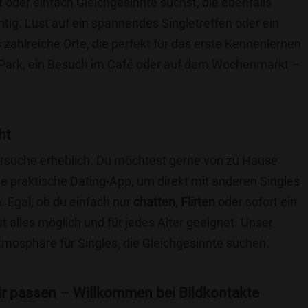
t oder einfach Gleichgesinnte suchst, die ebenfalls
chtig. Lust auf ein spannendes Singletreffen oder ein
 zahlreiche Orte, die perfekt für das erste Kennenlernen
 Park, ein Besuch im Café oder auf dem Wochenmarkt –
.
ht
nersuche erheblich. Du möchtest gerne von zu Hause
e praktische Dating-App, um direkt mit anderen Singles
 Egal, ob du einfach nur
chatten
,
Flirten
oder sofort ein
t alles möglich und für jedes Alter geeignet. Unser
Atmosphäre für Singles, die Gleichgesinnte suchen.
 dir passen – Willkommen bei Bildkontakte