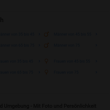
ch
änner
von 35 bis 45
Männer
von 45 bis 55
änner
von 65 bis 75
Männer
von 75
rauen
von 35 bis 45
Frauen
von 45 bis 55
rauen
von 65 bis 75
Frauen
von 75
d Umgebung - Mit Foto und Persönlichkeit