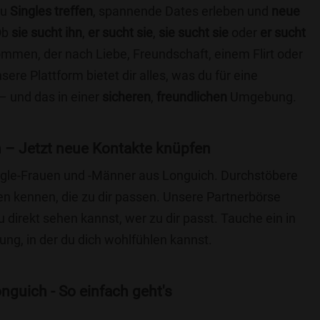
du
Singles treffen
, spannende Dates erleben und
neue
Ob
sie sucht ihn
,
er sucht sie
,
sie sucht sie
oder
er sucht
kommen, der nach Liebe, Freundschaft, einem Flirt oder
re Plattform bietet dir alles, was du für eine
– und das in einer
sicheren
,
freundlichen
Umgebung.
 – Jetzt neue Kontakte knüpfen
Single-Frauen und -Männer aus Longuich. Durchstöbere
 kennen, die zu dir passen. Unsere Partnerbörse
du direkt sehen kannst, wer zu dir passt. Tauche ein in
ng, in der du dich wohlfühlen kannst.
nguich - So einfach geht's