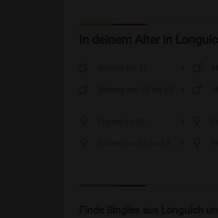
In deinem Alter in Longui
Männer
bis 35
M
Männer
von 55 bis 65
M
Frauen
bis 35
F
Frauen
von 55 bis 65
F
Finde Singles aus Longuich un