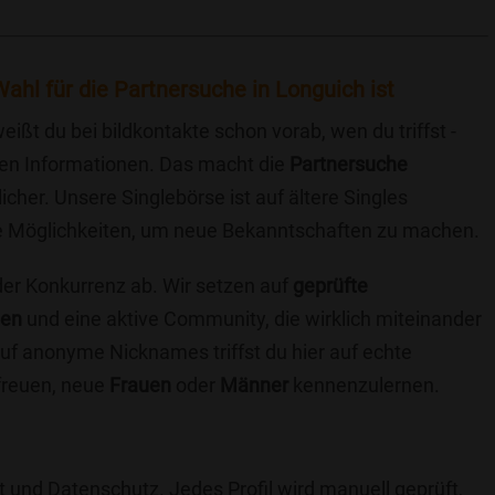
ahl für die Partnersuche in Longuich ist
eißt du bei bildkontakte schon vorab, wen du triffst -
chen Informationen. Das macht die
Partnersuche
icher. Unsere Singlebörse ist auf ältere Singles
iche Möglichkeiten, um neue Bekanntschaften zu machen.
 der Konkurrenz ab. Wir setzen auf
geprüfte
ten
und eine aktive Community, die wirklich miteinander
uf anonyme Nicknames triffst du hier auf echte
 freuen, neue
Frauen
oder
Männer
kennenzulernen.
t und Datenschutz. Jedes Profil wird manuell geprüft,