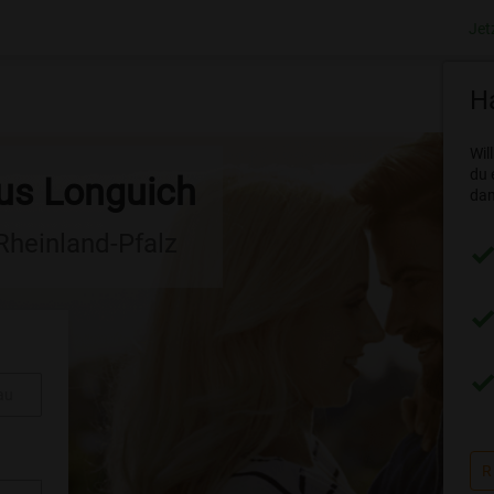
Jet
Ha
Wil
du 
aus Longuich
dam
 Rheinland-Pfalz
au
R