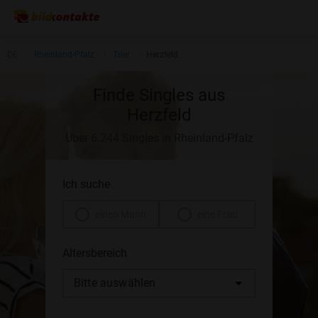
DE
Rheinland-Pfalz
Trier
Herzfeld
Finde Singles aus
Herzfeld
Über 6.244 Singles in Rheinland-Pfalz
Ich suche
einen Mann
eine Frau
Altersbereich
Bitte auswählen