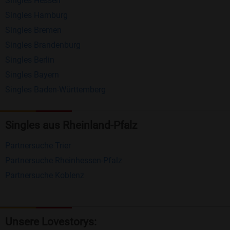
Singles Hessen
Erhalten und beantworten Sie kostenlos
Singles Hamburg
Nachrichten von anderen Mitgliedern.
Singles Bremen
Matching-Spiel
: Matchen Sie täglich bis zu 100
Singles Brandenburg
Profile ohne zusätzliche Kosten. So können Sie
Singles Berlin
Singles Bayern
spielend neue Leute kennenlernen.
Singles Baden-Württemberg
Was macht Bildkontakte besonders?
Kostenlose Kontaktfunktionen
: Im Gegensatz zu
Singles aus Rheinland-Pfalz
vielen anderen Singlebörsen bietet Bildkontakte
Partnersuche Trier
viele wichtige Funktionen zur Kontaktaufnahme
Partnersuche Rheinhessen-Pfalz
kostenlos an.
Partnersuche Koblenz
Große Community
: Mit über 4 Millionen
Registrierungen haben Sie beste Chancen,
jemanden zu finden, der zu Ihnen passt.
Unsere Lovestorys: