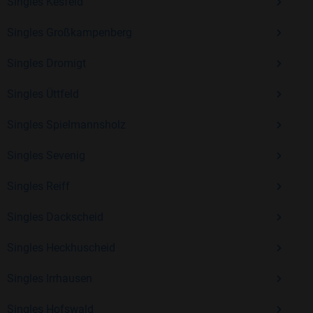
Erfahrung und vielen positiven Bewertungen.
Singles Kesfeld
Kostenlos anmelden und neue Leute kennenlernen
Singles Großkampenberg
Singles Dromigt
Mit Bildkontakte kannst du den nächsten Schritt wagen –
Singles Üttfeld
ohne Druck, aber mit viel Freude. Starte jetzt deine Reise und
entdecke, wie schön es ist, jemanden zu finden, der wirklich
Singles Spielmannsholz
zu dir passt.
Singles Sevenig
Singles Reiff
Singles Dackscheid
Singles Heckhuscheid
Singles Irrhausen
Singles Hofswald