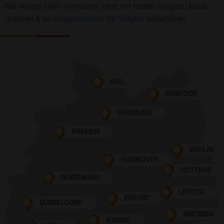
Nie wieder allein verreisen! Jetzt mit netten Singles Urlaub
machen & an
Gruppenreisen für Singles
teilnehmen
KIEL
ROSTOCK
HAMBURG
BREMEN
BERLIN
HANNOVER
COTTBUS
DORTMUND
LEIPZIG
ERFURT
DÜSSELDORF
DRESDEN
KASSEL