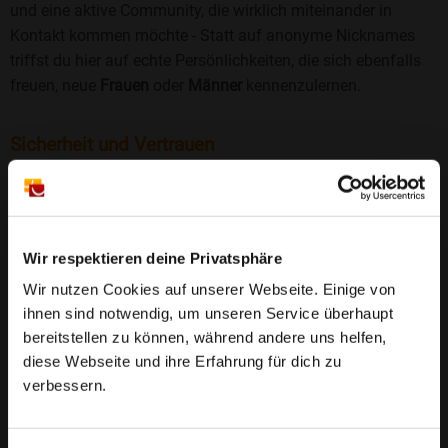
und eine aktive Community, die wirklich miteinander in
Kontakt kommen möchte - Statt auf anonyme Nicknames
triffst du hier auf echte Persönlichkeiten, die sich ebenfalls
freuen, neue
Frauen
oder
Männer
kennenzulernen.
Sicherheit und Vertrauen
Wir legen großen Wert auf Sicherheit und Datenschutz.
Jedes Profil wird manuell geprüft, und freiwillige
Echtheitschecks schaffen zusätzliches Vertrauen. Fake-
Profile und unangemessenes Verhalten haben bei uns keinen
Wir respektieren deine Privatsphäre
Platz.
Weiterlesen
Wir nutzen Cookies auf unserer Webseite. Einige von
ihnen sind notwendig, um unseren Service überhaupt
25 Jahre Erfahrung
: Seit 2000 bringt Bildkontakte
bereitstellen zu können, während andere uns helfen,
Menschen mit dem Wunsch nach einer
diese Webseite und ihre Erfahrung für dich zu
Partnerschaft zusammen. Dabei legen wir
verbessern.
großen Wert auf Sicherheit, Seriosität und eine
FAQ für Herzfeld
vertrauensvolle Umgebung.