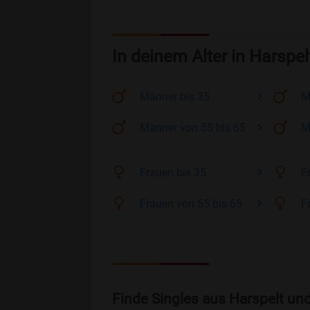
In deinem Alter in Harspel
Männer
bis 35
M
Männer
von 55 bis 65
M
Frauen
bis 35
F
Frauen
von 55 bis 65
F
Finde Singles aus Harspelt un