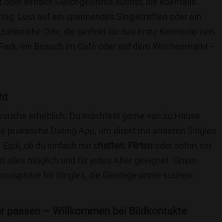
t oder einfach Gleichgesinnte suchst, die ebenfalls
chtig. Lust auf ein spannendes Singletreffen oder ein
zahlreiche Orte, die perfekt für das erste Kennenlernen
 Park, ein Besuch im Café oder auf dem Wochenmarkt –
.
ht
nersuche erheblich. Du möchtest gerne von zu Hause
e praktische Dating-App, um direkt mit anderen Singles
 Egal, ob du einfach nur
chatten
,
Flirten
oder sofort ein
t alles möglich und für jedes Alter geeignet. Unser
Atmosphäre für Singles, die Gleichgesinnte suchen.
 dir passen – Willkommen bei Bildkontakte