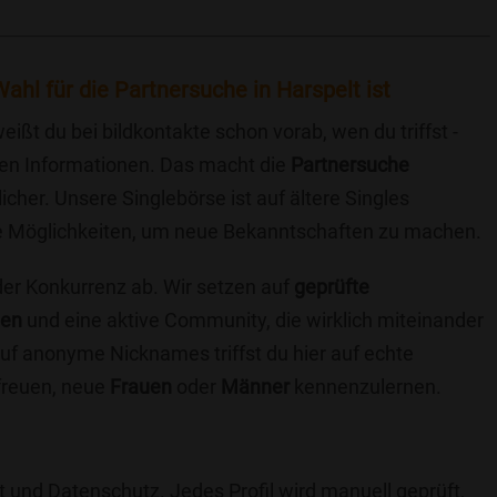
ahl für die Partnersuche in Harspelt ist
eißt du bei bildkontakte schon vorab, wen du triffst -
chen Informationen. Das macht die
Partnersuche
icher. Unsere Singlebörse ist auf ältere Singles
iche Möglichkeiten, um neue Bekanntschaften zu machen.
 der Konkurrenz ab. Wir setzen auf
geprüfte
ten
und eine aktive Community, die wirklich miteinander
uf anonyme Nicknames triffst du hier auf echte
 freuen, neue
Frauen
oder
Männer
kennenzulernen.
t und Datenschutz. Jedes Profil wird manuell geprüft,