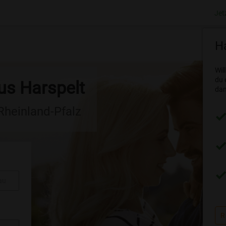
Jet
Ha
Wil
du 
us Harspelt
dam
 Rheinland-Pfalz
au
R