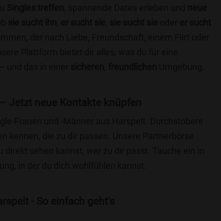
du
Singles treffen
, spannende Dates erleben und
neue
Ob
sie sucht ihn
,
er sucht sie
,
sie sucht sie
oder
er sucht
kommen, der nach Liebe, Freundschaft, einem Flirt oder
re Plattform bietet dir alles, was du für eine
– und das in einer
sicheren
,
freundlichen
Umgebung.
 – Jetzt neue Kontakte knüpfen
ingle-Frauen und -Männer aus Harspelt. Durchstöbere
 kennen, die zu dir passen. Unsere Partnerbörse
du direkt sehen kannst, wer zu dir passt. Tauche ein in
ng, in der du dich wohlfühlen kannst.
spelt - So einfach geht's