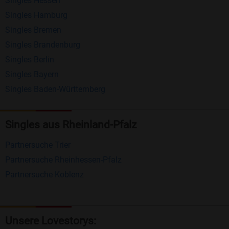
Singles Hessen
Erhalten und beantworten Sie kostenlos
Singles Hamburg
Nachrichten von anderen Mitgliedern.
Singles Bremen
Matching-Spiel
: Matchen Sie täglich bis zu 100
Singles Brandenburg
Profile ohne zusätzliche Kosten. So können Sie
Singles Berlin
Singles Bayern
spielend neue Leute kennenlernen.
Singles Baden-Württemberg
Was macht Bildkontakte besonders?
Kostenlose Kontaktfunktionen
: Im Gegensatz zu
Singles aus Rheinland-Pfalz
vielen anderen Singlebörsen bietet Bildkontakte
Partnersuche Trier
viele wichtige Funktionen zur Kontaktaufnahme
Partnersuche Rheinhessen-Pfalz
kostenlos an.
Partnersuche Koblenz
Große Community
: Mit über 4 Millionen
Registrierungen haben Sie beste Chancen,
jemanden zu finden, der zu Ihnen passt.
Unsere Lovestorys: