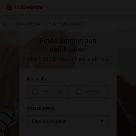
DE
Rheinland-Pfalz
Trier
Beinhausen
Finde Singles aus
Beinhausen
Über 5.697 Singles in Rheinland-Pfalz
Ich suche
einen Mann
eine Frau
Altersbereich
Bitte auswählen