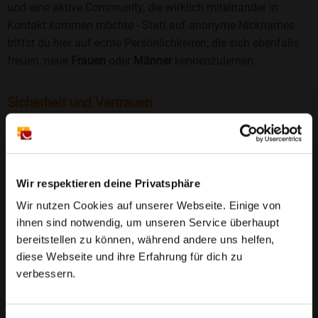
und eine aktive Community, die wirklich miteinander in
Kontakt kommen möchte - Statt auf anonyme Nicknames
triffst du hier auf echte Persönlichkeiten, die sich ebenfalls
freuen, neue
Frauen
oder
Männer
kennenzulernen.
Sicherheit und Vertrauen
Wir legen großen Wert auf Sicherheit und Datenschutz.
Jedes Profil wird manuell geprüft, und freiwillige
Echtheitschecks schaffen zusätzliches Vertrauen. Fake-
Profile und unangemessenes Verhalten haben bei uns keinen
Wir respektieren deine Privatsphäre
Platz.
Weiterlesen
Wir nutzen Cookies auf unserer Webseite. Einige von
ihnen sind notwendig, um unseren Service überhaupt
25 Jahre Erfahrung
: Seit 2000 bringt Bildkontakte
bereitstellen zu können, während andere uns helfen,
Menschen mit dem Wunsch nach einer
diese Webseite und ihre Erfahrung für dich zu
Partnerschaft zusammen. Dabei legen wir
verbessern.
großen Wert auf Sicherheit, Seriosität und eine
FAQ für Beinhausen
vertrauensvolle Umgebung.