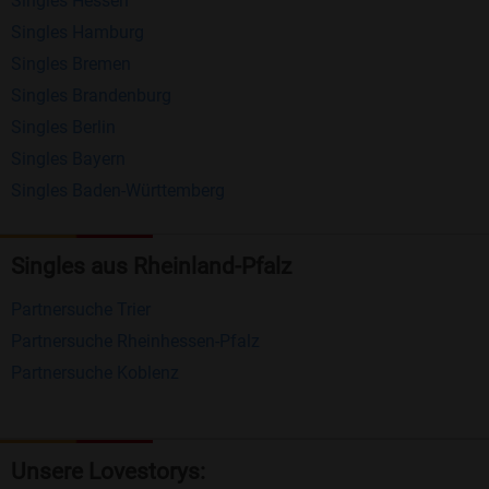
Singles Hessen
Erhalten und beantworten Sie kostenlos
Singles Hamburg
Nachrichten von anderen Mitgliedern.
Singles Bremen
Matching-Spiel
: Matchen Sie täglich bis zu 100
Singles Brandenburg
Profile ohne zusätzliche Kosten. So können Sie
Singles Berlin
Singles Bayern
spielend neue Leute kennenlernen.
Singles Baden-Württemberg
Was macht Bildkontakte besonders?
Kostenlose Kontaktfunktionen
: Im Gegensatz zu
Singles aus Rheinland-Pfalz
vielen anderen Singlebörsen bietet Bildkontakte
Partnersuche Trier
viele wichtige Funktionen zur Kontaktaufnahme
Partnersuche Rheinhessen-Pfalz
kostenlos an.
Partnersuche Koblenz
Große Community
: Mit über 4 Millionen
Registrierungen haben Sie beste Chancen,
jemanden zu finden, der zu Ihnen passt.
Unsere Lovestorys: