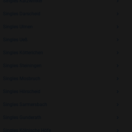
Erfahrung und vielen positiven Bewertungen.
Singles Katzwinkel
Kostenlos anmelden und neue Leute kennenlernen
Singles Darscheid
Singles Ulmen
Mit Bildkontakte kannst du den nächsten Schritt wagen –
Singles Ueß
ohne Druck, aber mit viel Freude. Starte jetzt deine Reise und
entdecke, wie schön es ist, jemanden zu finden, der wirklich
Singles Kötterichen
zu dir passt.
Singles Steiningen
Singles Mosbruch
Singles Hörscheid
Singles Sarmersbach
Singles Gunderath
Singles Kölnische Höfe