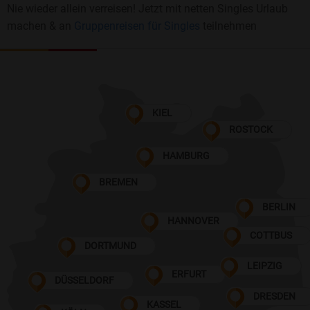
Nie wieder allein verreisen! Jetzt mit netten Singles Urlaub
machen & an
Gruppenreisen für Singles
teilnehmen
KIEL
ROSTOCK
HAMBURG
BREMEN
BERLIN
HANNOVER
COTTBUS
DORTMUND
LEIPZIG
ERFURT
DÜSSELDORF
DRESDEN
KASSEL