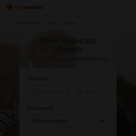
DE
Rheinland-Pfalz
Trier
Utzerath
Finde Singles aus
Utzerath
Über 5.700 Singles in Rheinland-Pfalz
Ich suche
einen Mann
eine Frau
Altersbereich
Bitte auswählen