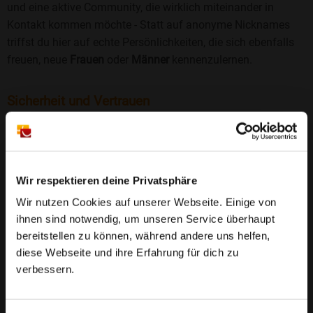
und eine aktive Community, die wirklich miteinander in
Kontakt kommen möchte - Statt auf anonyme Nicknames
triffst du hier auf echte Persönlichkeiten, die sich ebenfalls
freuen, neue
Frauen
oder
Männer
kennenzulernen.
Sicherheit und Vertrauen
Wir legen großen Wert auf Sicherheit und Datenschutz.
Jedes Profil wird manuell geprüft, und freiwillige
Echtheitschecks schaffen zusätzliches Vertrauen. Fake-
Profile und unangemessenes Verhalten haben bei uns keinen
Wir respektieren deine Privatsphäre
Platz.
Weiterlesen
Wir nutzen Cookies auf unserer Webseite. Einige von
ihnen sind notwendig, um unseren Service überhaupt
25 Jahre Erfahrung
: Seit 2000 bringt Bildkontakte
bereitstellen zu können, während andere uns helfen,
Menschen mit dem Wunsch nach einer
diese Webseite und ihre Erfahrung für dich zu
Partnerschaft zusammen. Dabei legen wir
verbessern.
großen Wert auf Sicherheit, Seriosität und eine
FAQ für Utzerath
vertrauensvolle Umgebung.