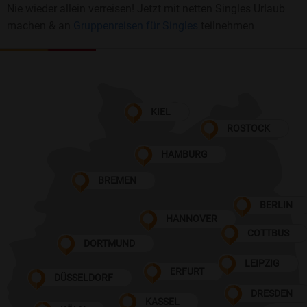
Nie wieder allein verreisen! Jetzt mit netten Singles Urlaub
machen & an
Gruppenreisen für Singles
teilnehmen
KIEL
ROSTOCK
HAMBURG
BREMEN
BERLIN
HANNOVER
COTTBUS
DORTMUND
LEIPZIG
ERFURT
DÜSSELDORF
DRESDEN
KASSEL