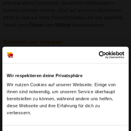
und eine aktive Community, die wirklich miteinander in
Kontakt kommen möchte - Statt auf anonyme Nicknames
triffst du hier auf echte Persönlichkeiten, die sich ebenfalls
freuen, neue
Frauen
oder
Männer
kennenzulernen.
Sicherheit und Vertrauen
Wir legen großen Wert auf Sicherheit und Datenschutz.
Jedes Profil wird manuell geprüft, und freiwillige
Echtheitschecks schaffen zusätzliches Vertrauen. Fake-
Profile und unangemessenes Verhalten haben bei uns keinen
Wir respektieren deine Privatsphäre
Platz.
Weiterlesen
Wir nutzen Cookies auf unserer Webseite. Einige von
ihnen sind notwendig, um unseren Service überhaupt
25 Jahre Erfahrung
: Seit 2000 bringt Bildkontakte
bereitstellen zu können, während andere uns helfen,
Menschen mit dem Wunsch nach einer
diese Webseite und ihre Erfahrung für dich zu
Partnerschaft zusammen. Dabei legen wir
verbessern.
großen Wert auf Sicherheit, Seriosität und eine
FAQ für Rathskirchen
vertrauensvolle Umgebung.