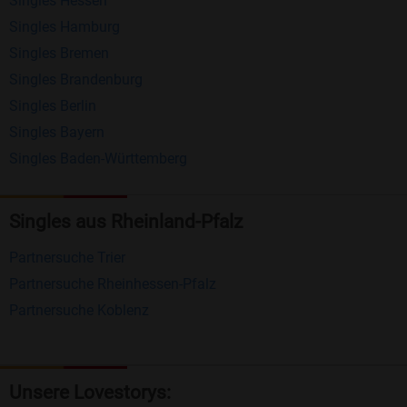
Singles Hessen
Erhalten und beantworten Sie kostenlos
Singles Hamburg
Nachrichten von anderen Mitgliedern.
Singles Bremen
Matching-Spiel
: Matchen Sie täglich bis zu 100
Singles Brandenburg
Profile ohne zusätzliche Kosten. So können Sie
Singles Berlin
Singles Bayern
spielend neue Leute kennenlernen.
Singles Baden-Württemberg
Was macht Bildkontakte besonders?
Kostenlose Kontaktfunktionen
: Im Gegensatz zu
Singles aus Rheinland-Pfalz
vielen anderen Singlebörsen bietet Bildkontakte
Partnersuche Trier
viele wichtige Funktionen zur Kontaktaufnahme
Partnersuche Rheinhessen-Pfalz
kostenlos an.
Partnersuche Koblenz
Große Community
: Mit über 4 Millionen
Registrierungen haben Sie beste Chancen,
jemanden zu finden, der zu Ihnen passt.
Unsere Lovestorys: