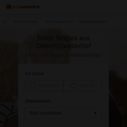
DE
Rheinland-Pfalz
Rheinhessen-Pfalz
Obermittweilerhof
Finde Singles aus
Obermittweilerhof
Über 6.246 Singles in Rheinland-Pfalz
Ich suche
einen Mann
eine Frau
Altersbereich
Bitte auswählen