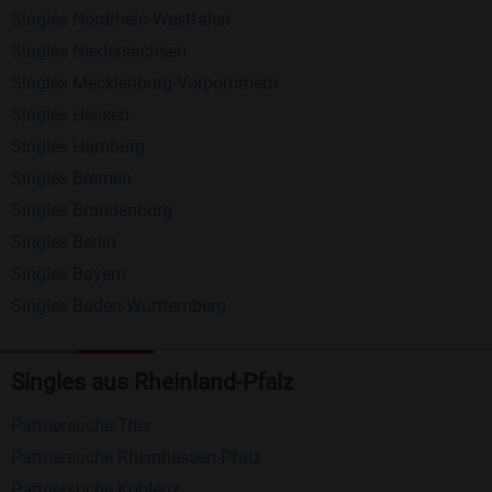
Singles Nordrhein-Westfalen
Schreiben Sie kostenlos Nachrichten an
Singles Niedersachsen
anderen Mitgliedern.
Singles Mecklenburg-Vorpommern
Erhalten und beantworten Sie kostenlos
Singles Hessen
Nachrichten von anderen Mitgliedern.
Singles Hamburg
Singles Bremen
Matching-Spiel
: Matchen Sie täglich bis zu 100
Singles Brandenburg
Profile ohne zusätzliche Kosten. So können Sie
Singles Berlin
spielend neue Leute kennenlernen.
Singles Bayern
Singles Baden-Württemberg
Was macht Bildkontakte besonders?
Kostenlose Kontaktfunktionen
: Im Gegensatz zu
Singles aus Rheinland-Pfalz
vielen anderen Singlebörsen bietet Bildkontakte
viele wichtige Funktionen zur Kontaktaufnahme
Partnersuche Trier
kostenlos an.
Partnersuche Rheinhessen-Pfalz
Große Community
: Mit über 4 Millionen
Partnersuche Koblenz