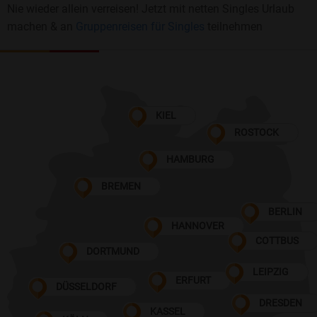
Nie wieder allein verreisen! Jetzt mit netten Singles Urlaub
machen & an
Gruppenreisen für Singles
teilnehmen
KIEL
ROSTOCK
HAMBURG
BREMEN
BERLIN
HANNOVER
COTTBUS
DORTMUND
LEIPZIG
ERFURT
DÜSSELDORF
DRESDEN
KASSEL