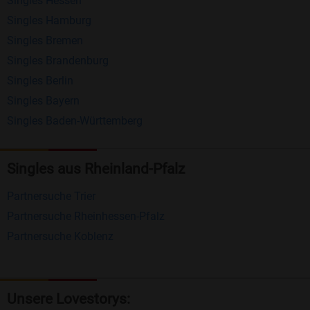
Singles Hessen
Erhalten und beantworten Sie kostenlos
Singles Hamburg
Nachrichten von anderen Mitgliedern.
Singles Bremen
Matching-Spiel
: Matchen Sie täglich bis zu 100
Singles Brandenburg
Profile ohne zusätzliche Kosten. So können Sie
Singles Berlin
Singles Bayern
spielend neue Leute kennenlernen.
Singles Baden-Württemberg
Was macht Bildkontakte besonders?
Kostenlose Kontaktfunktionen
: Im Gegensatz zu
Singles aus Rheinland-Pfalz
vielen anderen Singlebörsen bietet Bildkontakte
Partnersuche Trier
viele wichtige Funktionen zur Kontaktaufnahme
Partnersuche Rheinhessen-Pfalz
kostenlos an.
Partnersuche Koblenz
Große Community
: Mit über 4 Millionen
Registrierungen haben Sie beste Chancen,
jemanden zu finden, der zu Ihnen passt.
Unsere Lovestorys: