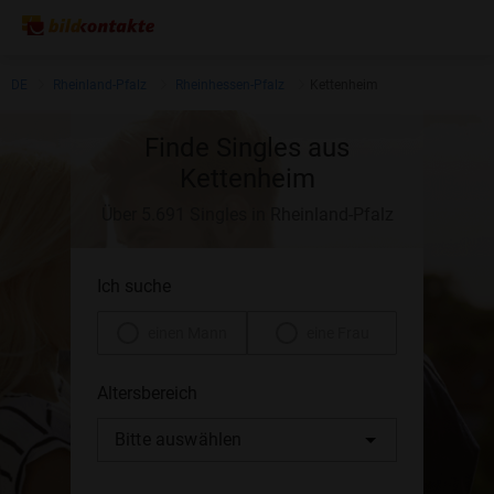
DE
Rheinland-Pfalz
Rheinhessen-Pfalz
Kettenheim
Finde Singles aus
Kettenheim
Über 5.691 Singles in Rheinland-Pfalz
Ich suche
einen Mann
eine Frau
Altersbereich
Bitte auswählen