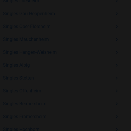
Erfahrung und vielen positiven Bewertungen.
Singles Ilbesheim
Kostenlos anmelden und neue Leute kennenlernen
Singles Gau-Heppenheim
Singles Ober-Flörsheim
Mit Bildkontakte kannst du den nächsten Schritt wagen –
Singles Mauchenheim
ohne Druck, aber mit viel Freude. Starte jetzt deine Reise und
entdecke, wie schön es ist, jemanden zu finden, der wirklich
Singles Hangen-Weisheim
zu dir passt.
Singles Albig
Singles Stetten
Singles Offenheim
Singles Bermersheim
Singles Framersheim
Singles Hochborn