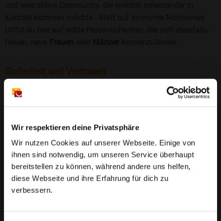
und eine aktive Community, die wirklich miteinander in
Kontakt kommen möchte - Statt auf anonyme Nicknames
triffst du hier auf echte Persönlichkeiten, die sich ebenfalls
freuen, neue
Frauen
oder
Männer
kennenzulernen.
Sicherheit und Vertrauen
Wir legen großen Wert auf Sicherheit und Datenschutz.
Jedes Profil wird manuell geprüft, und freiwillige
Echtheitschecks schaffen zusätzliches Vertrauen. Fake-
Profile und unangemessenes Verhalten haben bei uns keinen
Wir respektieren deine Privatsphäre
Platz.
Weiterlesen
Wir nutzen Cookies auf unserer Webseite. Einige von
ihnen sind notwendig, um unseren Service überhaupt
25 Jahre Erfahrung
: Seit 2000 bringt Bildkontakte
bereitstellen zu können, während andere uns helfen,
Menschen mit dem Wunsch nach einer
diese Webseite und ihre Erfahrung für dich zu
Partnerschaft zusammen. Dabei legen wir
verbessern.
großen Wert auf Sicherheit, Seriosität und eine
FAQ für Kettenheim
vertrauensvolle Umgebung.