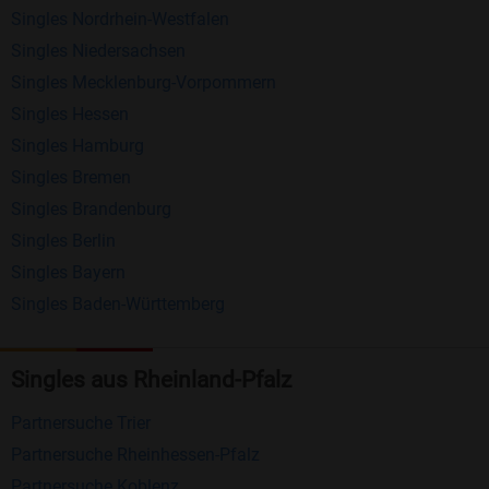
Singles Nordrhein-Westfalen
Schreiben Sie kostenlos Nachrichten an
Singles Niedersachsen
anderen Mitgliedern.
Singles Mecklenburg-Vorpommern
Erhalten und beantworten Sie kostenlos
Singles Hessen
Nachrichten von anderen Mitgliedern.
Singles Hamburg
Singles Bremen
Matching-Spiel
: Matchen Sie täglich bis zu 100
Singles Brandenburg
Profile ohne zusätzliche Kosten. So können Sie
Singles Berlin
spielend neue Leute kennenlernen.
Singles Bayern
Singles Baden-Württemberg
Was macht Bildkontakte besonders?
Kostenlose Kontaktfunktionen
: Im Gegensatz zu
Singles aus Rheinland-Pfalz
vielen anderen Singlebörsen bietet Bildkontakte
viele wichtige Funktionen zur Kontaktaufnahme
Partnersuche Trier
kostenlos an.
Partnersuche Rheinhessen-Pfalz
Große Community
: Mit über 4 Millionen
Partnersuche Koblenz