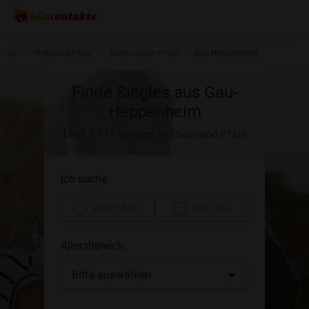
DE
Rheinland-Pfalz
Rheinhessen-Pfalz
Gau-Heppenheim
Finde Singles aus Gau-
Heppenheim
Über 5.714 Singles in Rheinland-Pfalz
Ich suche
einen Mann
eine Frau
Altersbereich
Bitte auswählen