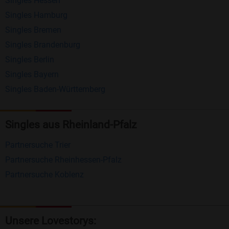
Singles Hessen
Erhalten und beantworten Sie kostenlos
Singles Hamburg
Nachrichten von anderen Mitgliedern.
Singles Bremen
Matching-Spiel
: Matchen Sie täglich bis zu 100
Singles Brandenburg
Profile ohne zusätzliche Kosten. So können Sie
Singles Berlin
Singles Bayern
spielend neue Leute kennenlernen.
Singles Baden-Württemberg
Was macht Bildkontakte besonders?
Kostenlose Kontaktfunktionen
: Im Gegensatz zu
Singles aus Rheinland-Pfalz
vielen anderen Singlebörsen bietet Bildkontakte
Partnersuche Trier
viele wichtige Funktionen zur Kontaktaufnahme
Partnersuche Rheinhessen-Pfalz
kostenlos an.
Partnersuche Koblenz
Große Community
: Mit über 4 Millionen
Registrierungen haben Sie beste Chancen,
jemanden zu finden, der zu Ihnen passt.
Unsere Lovestorys: