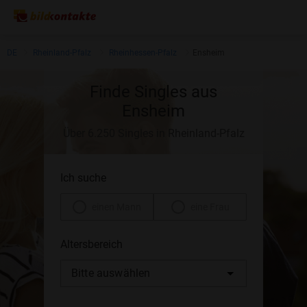
DE
Rheinland-Pfalz
Rheinhessen-Pfalz
Ensheim
Finde Singles aus
Ensheim
Über 6.250 Singles in Rheinland-Pfalz
Ich suche
einen Mann
eine Frau
Altersbereich
Bitte auswählen