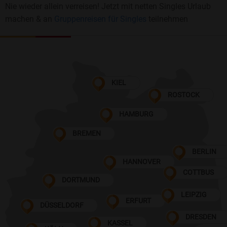
Nie wieder allein verreisen! Jetzt mit netten Singles Urlaub
machen & an
Gruppenreisen für Singles
teilnehmen
KIEL
ROSTOCK
HAMBURG
BREMEN
BERLIN
HANNOVER
COTTBUS
DORTMUND
LEIPZIG
ERFURT
DÜSSELDORF
DRESDEN
KASSEL