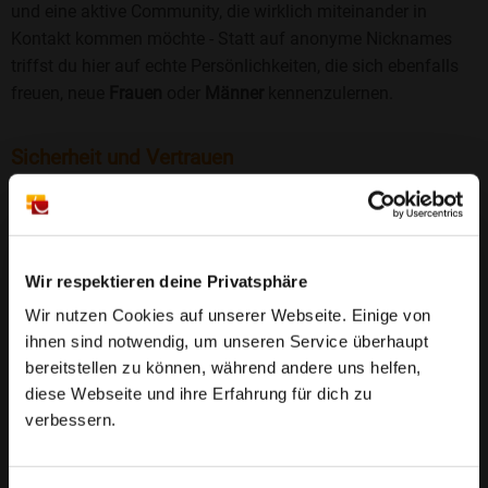
und eine aktive Community, die wirklich miteinander in
Kontakt kommen möchte - Statt auf anonyme Nicknames
triffst du hier auf echte Persönlichkeiten, die sich ebenfalls
freuen, neue
Frauen
oder
Männer
kennenzulernen.
Sicherheit und Vertrauen
Wir legen großen Wert auf Sicherheit und Datenschutz.
Jedes Profil wird manuell geprüft, und freiwillige
Echtheitschecks schaffen zusätzliches Vertrauen. Fake-
Profile und unangemessenes Verhalten haben bei uns keinen
Wir respektieren deine Privatsphäre
Platz.
Weiterlesen
Wir nutzen Cookies auf unserer Webseite. Einige von
ihnen sind notwendig, um unseren Service überhaupt
25 Jahre Erfahrung
: Seit 2000 bringt Bildkontakte
bereitstellen zu können, während andere uns helfen,
Menschen mit dem Wunsch nach einer
diese Webseite und ihre Erfahrung für dich zu
Partnerschaft zusammen. Dabei legen wir
verbessern.
großen Wert auf Sicherheit, Seriosität und eine
FAQ für Ensheim
vertrauensvolle Umgebung.