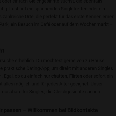
t oder einfach Gleichgesinnte suchst, die ebenfalls
chtig. Lust auf ein spannendes Singletreffen oder ein
 zahlreiche Orte, die perfekt für das erste Kennenlernen
 Park, ein Besuch im Café oder auf dem Wochenmarkt –
.
ht
nersuche erheblich. Du möchtest gerne von zu Hause
e praktische Dating-App, um direkt mit anderen Singles
 Egal, ob du einfach nur
chatten
,
Flirten
oder sofort ein
t alles möglich und für jedes Alter geeignet. Unser
Atmosphäre für Singles, die Gleichgesinnte suchen.
 dir passen – Willkommen bei Bildkontakte