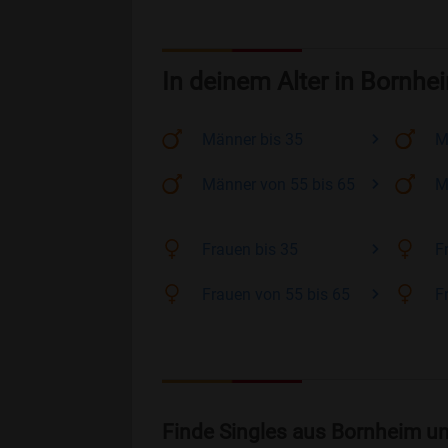
In deinem Alter in Bornhe
Männer
bis 35
M
Männer
von 55 bis 65
M
Frauen
bis 35
F
Frauen
von 55 bis 65
F
Finde Singles aus Bornheim u