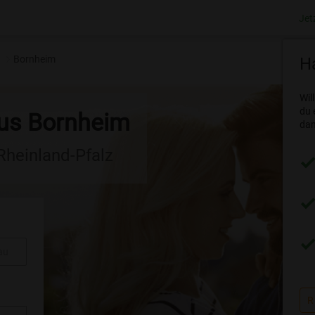
Jet
Bornheim
Ha
Wil
du 
aus Bornheim
dam
 Rheinland-Pfalz
au
R