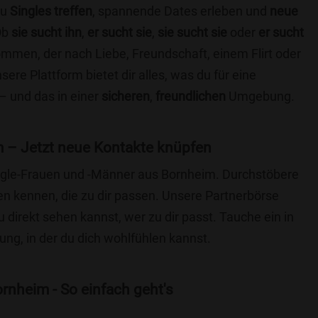
du
Singles treffen
, spannende Dates erleben und
neue
Ob
sie sucht ihn
,
er sucht sie
,
sie sucht sie
oder
er sucht
kommen, der nach Liebe, Freundschaft, einem Flirt oder
re Plattform bietet dir alles, was du für eine
– und das in einer
sicheren
,
freundlichen
Umgebung.
 – Jetzt neue Kontakte knüpfen
Single-Frauen und -Männer aus Bornheim. Durchstöbere
 kennen, die zu dir passen. Unsere Partnerbörse
du direkt sehen kannst, wer zu dir passt. Tauche ein in
ng, in der du dich wohlfühlen kannst.
rnheim - So einfach geht's