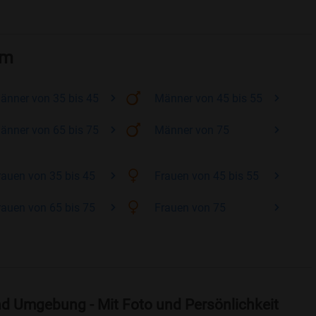
im
änner
von 35 bis 45
Männer
von 45 bis 55
änner
von 65 bis 75
Männer
von 75
rauen
von 35 bis 45
Frauen
von 45 bis 55
rauen
von 65 bis 75
Frauen
von 75
nd Umgebung - Mit Foto und Persönlichkeit