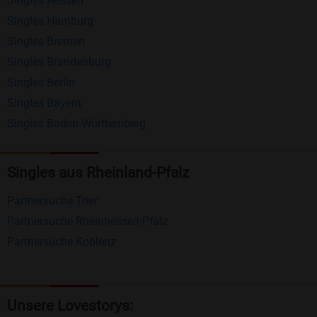
Singles Hessen
Erhalten und beantworten Sie kostenlos
Singles Hamburg
Nachrichten von anderen Mitgliedern.
Singles Bremen
Matching-Spiel
: Matchen Sie täglich bis zu 100
Singles Brandenburg
Profile ohne zusätzliche Kosten. So können Sie
Singles Berlin
Singles Bayern
spielend neue Leute kennenlernen.
Singles Baden-Württemberg
Was macht Bildkontakte besonders?
Kostenlose Kontaktfunktionen
: Im Gegensatz zu
Singles aus Rheinland-Pfalz
vielen anderen Singlebörsen bietet Bildkontakte
Partnersuche Trier
viele wichtige Funktionen zur Kontaktaufnahme
Partnersuche Rheinhessen-Pfalz
kostenlos an.
Partnersuche Koblenz
Große Community
: Mit über 4 Millionen
Registrierungen haben Sie beste Chancen,
jemanden zu finden, der zu Ihnen passt.
Unsere Lovestorys: