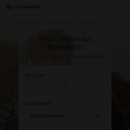
DE
Rheinland-Pfalz
Rheinhessen-Pfalz
Budenheim
Finde Singles aus
Budenheim
Über 5.692 Singles in Rheinland-Pfalz
Ich suche
einen Mann
eine Frau
Altersbereich
Bitte auswählen