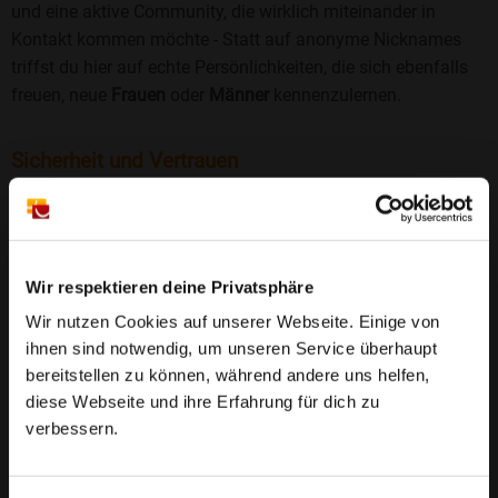
und eine aktive Community, die wirklich miteinander in
Kontakt kommen möchte - Statt auf anonyme Nicknames
triffst du hier auf echte Persönlichkeiten, die sich ebenfalls
freuen, neue
Frauen
oder
Männer
kennenzulernen.
Sicherheit und Vertrauen
Wir legen großen Wert auf Sicherheit und Datenschutz.
Jedes Profil wird manuell geprüft, und freiwillige
Echtheitschecks schaffen zusätzliches Vertrauen. Fake-
Profile und unangemessenes Verhalten haben bei uns keinen
Wir respektieren deine Privatsphäre
Platz.
Weiterlesen
Wir nutzen Cookies auf unserer Webseite. Einige von
ihnen sind notwendig, um unseren Service überhaupt
25 Jahre Erfahrung
: Seit 2000 bringt Bildkontakte
bereitstellen zu können, während andere uns helfen,
Menschen mit dem Wunsch nach einer
diese Webseite und ihre Erfahrung für dich zu
Partnerschaft zusammen. Dabei legen wir
verbessern.
großen Wert auf Sicherheit, Seriosität und eine
FAQ für Budenheim
vertrauensvolle Umgebung.