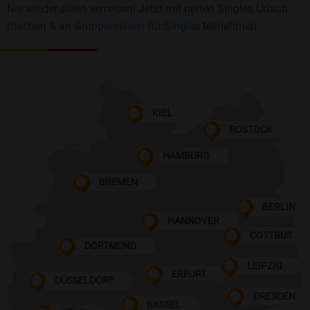
Nie wieder allein verreisen! Jetzt mit netten Singles Urlaub
machen & an
Gruppenreisen für Singles
teilnehmen
KIEL
ROSTOCK
HAMBURG
BREMEN
BERLIN
HANNOVER
COTTBUS
DORTMUND
LEIPZIG
ERFURT
DÜSSELDORF
DRESDEN
KASSEL