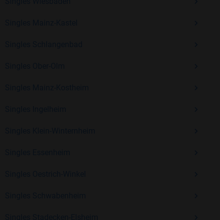
Erfahrung und vielen positiven Bewertungen.
Singles Wiesbaden
Kostenlos anmelden und neue Leute kennenlernen
Singles Mainz-Kastel
Singles Schlangenbad
Mit Bildkontakte kannst du den nächsten Schritt wagen –
Singles Ober-Olm
ohne Druck, aber mit viel Freude. Starte jetzt deine Reise und
entdecke, wie schön es ist, jemanden zu finden, der wirklich
Singles Mainz-Kostheim
zu dir passt.
Singles Ingelheim
Singles Klein-Winternheim
Singles Essenheim
Singles Oestrich-Winkel
Singles Schwabenheim
Singles Stadecken-Elsheim