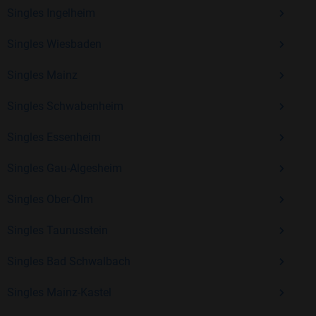
Kostenlos anmelden und neue Leute kennenlernen
Singles Ingelheim
Singles Wiesbaden
Mit Bildkontakte kannst du den nächsten Schritt wagen –
Singles Mainz
ohne Druck, aber mit viel Freude. Starte jetzt deine Reise und
entdecke, wie schön es ist, jemanden zu finden, der wirklich
Singles Schwabenheim
zu dir passt.
Singles Essenheim
Singles Gau-Algesheim
Singles Ober-Olm
Singles Taunusstein
Singles Bad Schwalbach
Singles Mainz-Kastel