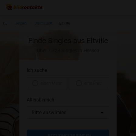
DE
Hessen
Darmstadt
Eltville
Finde Singles aus Eltville
Über 7.728 Singles in Hessen
Ich suche
einen Mann
eine Frau
Altersbereich
Bitte auswählen
JETZT SINGLES FINDEN