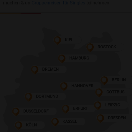
machen & an
Gruppenreisen für Singles
teilnehmen
KIEL
ROSTOCK
HAMBURG
BREMEN
BERLIN
HANNOVER
COTTBUS
DORTMUND
LEIPZIG
ERFURT
DÜSSELDORF
DRESDEN
KASSEL
KÖLN