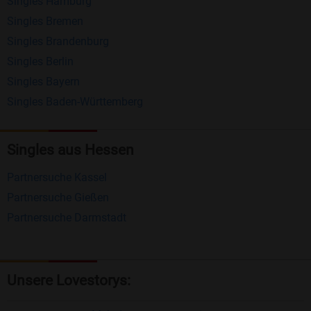
Singles Hamburg
Nachrichten von anderen Mitgliedern.
Singles Bremen
Matching-Spiel
: Matchen Sie täglich bis zu 100
Singles Brandenburg
Profile ohne zusätzliche Kosten. So können Sie
Singles Berlin
Singles Bayern
spielend neue Leute kennenlernen.
Singles Baden-Württemberg
Was macht Bildkontakte besonders?
Kostenlose Kontaktfunktionen
: Im Gegensatz zu
Singles aus Hessen
vielen anderen Singlebörsen bietet Bildkontakte
Partnersuche Kassel
viele wichtige Funktionen zur Kontaktaufnahme
Partnersuche Gießen
kostenlos an.
Partnersuche Darmstadt
Große Community
: Mit über 4 Millionen
Registrierungen haben Sie beste Chancen,
jemanden zu finden, der zu Ihnen passt.
Unsere Lovestorys:
Einfach und intuitiv
: Unsere Plattform ist