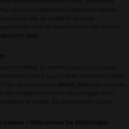
t oder einfach Gleichgesinnte suchst, die ebenfalls
chtig. Lust auf ein spannendes Singletreffen oder ein
zahlreiche Orte, die perfekt für das erste
ang durch den Park, ein Besuch im Café oder auf dem
alles mehr Spaß
.
ht
nersuche erheblich. Du möchtest gerne von zu Hause
e praktische Dating-App, um direkt mit anderen Singles
 Egal, ob du einfach nur
chatten
,
Flirten
oder sofort ein
t alles möglich und für jedes Alter geeignet. Unser
Atmosphäre für Singles, die Gleichgesinnte suchen.
 dir passen – Willkommen bei Bildkontakte