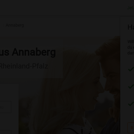
Jet
Annaberg
Ha
Wil
du 
aus Annaberg
dam
 Rheinland-Pfalz
au
R