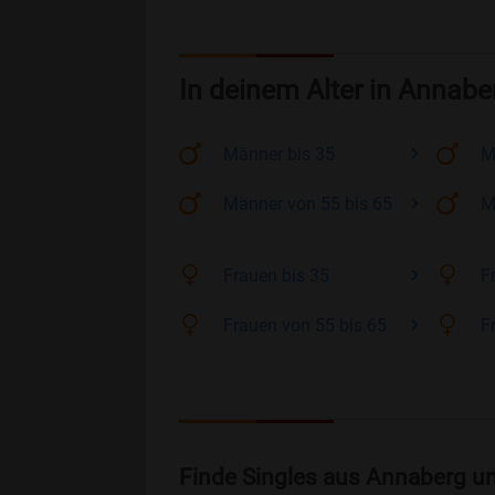
In deinem Alter in Annabe
Männer
bis 35
M
Männer
von 55 bis 65
M
Frauen
bis 35
F
Frauen
von 55 bis 65
F
Finde Singles aus Annaberg u