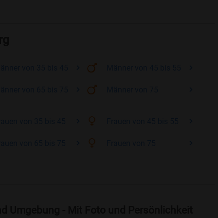
rg
änner
von 35 bis 45
Männer
von 45 bis 55
änner
von 65 bis 75
Männer
von 75
rauen
von 35 bis 45
Frauen
von 45 bis 55
rauen
von 65 bis 75
Frauen
von 75
nd Umgebung - Mit Foto und Persönlichkeit