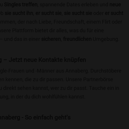
du
Singles treffen
, spannende Dates erleben und
neue
Ob
sie sucht ihn
,
er sucht sie
,
sie sucht sie
oder
er sucht
kommen, der nach Liebe, Freundschaft, einem Flirt oder
re Plattform bietet dir alles, was du für eine
– und das in einer
sicheren
,
freundlichen
Umgebung.
 – Jetzt neue Kontakte knüpfen
Single-Frauen und -Männer aus Annaberg. Durchstöbere
 kennen, die zu dir passen. Unsere Partnerbörse
du direkt sehen kannst, wer zu dir passt. Tauche ein in
ng, in der du dich wohlfühlen kannst.
naberg - So einfach geht's