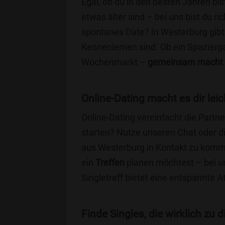
Egal, ob du in den besten Jahren bis
etwas älter sind – bei uns bist du ri
spontanes Date? In Westerburg gibt e
Kennenlernen sind. Ob ein Spazierg
Wochenmarkt –
gemeinsam macht 
Online-Dating macht es dir leic
Online-Dating vereinfacht die Part
starten? Nutze unseren Chat oder di
aus Westerburg in Kontakt zu komme
ein
Treffen
planen möchtest – bei uns
Singletreff bietet eine entspannte 
Finde Singles, die wirklich zu