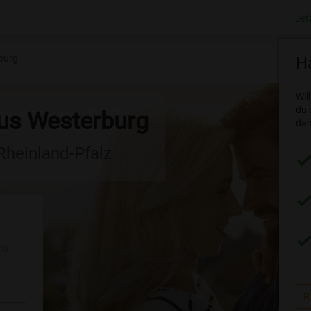
Jet
burg
Ha
Wil
du 
aus Westerburg
dam
 Rheinland-Pfalz
au
R