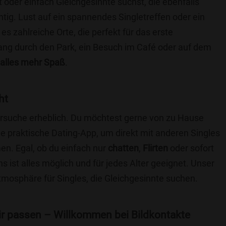
t oder einfach Gleichgesinnte suchst, die ebenfalls
chtig. Lust auf ein spannendes Singletreffen oder ein
s zahlreiche Orte, die perfekt für das erste
ang durch den Park, ein Besuch im Café oder auf dem
alles mehr Spaß
.
ht
nersuche erheblich. Du möchtest gerne von zu Hause
e praktische Dating-App, um direkt mit anderen Singles
n. Egal, ob du einfach nur
chatten
,
Flirten
oder sofort
 ist alles möglich und für jedes Alter geeignet. Unser
Atmosphäre für Singles, die Gleichgesinnte suchen.
 dir passen – Willkommen bei Bildkontakte