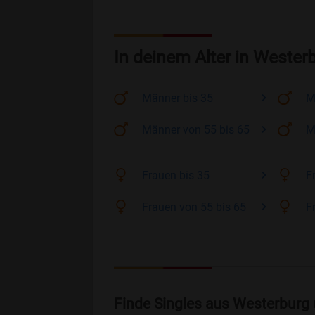
In deinem Alter in Wester
Männer
bis 35
M
Männer
von 55 bis 65
M
Frauen
bis 35
F
Frauen
von 55 bis 65
F
Finde Singles aus Westerburg 