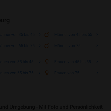
burg
änner
von 35 bis 45
Männer
von 45 bis 55
änner
von 65 bis 75
Männer
von 75
rauen
von 35 bis 45
Frauen
von 45 bis 55
rauen
von 65 bis 75
Frauen
von 75
und Umgebung - Mit Foto und Persönlichkeit