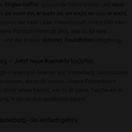
du
Singles treffen
, spannende Dates erleben und
neue
Ob
sie sucht ihn
,
er sucht sie
,
sie sucht sie
oder
er sucht
kommen, der nach Liebe, Freundschaft, einem Flirt oder
re Plattform bietet dir alles, was du für eine
– und das in einer
sicheren
,
freundlichen
Umgebung.
rg – Jetzt neue Kontakte knüpfen
Single-Frauen und -Männer aus Westerburg. Durchstöbere
 kennen, die zu dir passen. Unsere Partnerbörse
du direkt sehen kannst, wer zu dir passt. Tauche ein in
ng, in der du dich wohlfühlen kannst.
sterburg - So einfach geht's