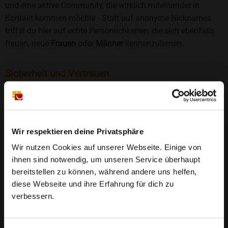
und eine aktive Community, die wirklich miteinander in
Kontakt kommen möchte - Statt auf anonyme Nicknames
triffst du hier auf echte Persönlichkeiten, die sich ebenfalls
freuen, neue
Frauen
oder
Männer
kennenzulernen.
Sicherheit und Vertrauen
Wir legen großen Wert auf Sicherheit und Datenschutz.
Jedes Profil wird manuell geprüft, und freiwillige
Echtheitschecks schaffen zusätzliches Vertrauen. Fake-
Profile und unangemessenes Verhalten haben bei uns keinen
Wir respektieren deine Privatsphäre
Platz.
Weiterlesen
Wir nutzen Cookies auf unserer Webseite. Einige von
ihnen sind notwendig, um unseren Service überhaupt
25 Jahre Erfahrung
: Seit 2000 bringt Bildkontakte
bereitstellen zu können, während andere uns helfen,
Menschen mit dem Wunsch nach einer
diese Webseite und ihre Erfahrung für dich zu
Partnerschaft zusammen. Dabei legen wir
verbessern.
großen Wert auf Sicherheit, Seriosität und eine
FAQ für Girkenroth
vertrauensvolle Umgebung.