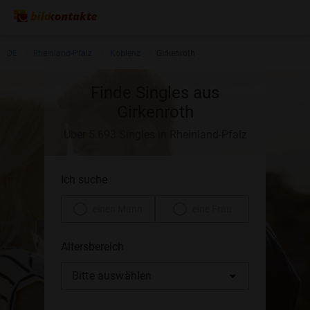
DE
Rheinland-Pfalz
Koblenz
Girkenroth
Finde Singles aus
Girkenroth
Über 5.693 Singles in Rheinland-Pfalz
Ich suche
einen Mann
eine Frau
Altersbereich
Bitte auswählen