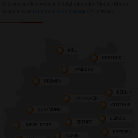
Nie wieder allein verreisen! Jetzt mit netten Singles Urlaub
machen & an
Gruppenreisen für Singles
teilnehmen
KIEL
ROSTOCK
HAMBURG
BREMEN
BERLIN
HANNOVER
COTTBUS
DORTMUND
LEIPZIG
ERFURT
DÜSSELDORF
DRESDEN
KASSEL