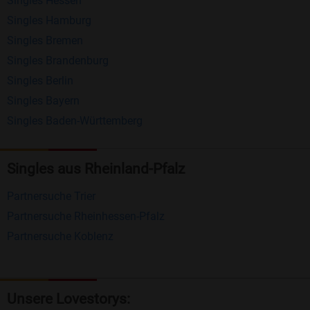
Singles Hessen
Erhalten und beantworten Sie kostenlos
Singles Hamburg
Nachrichten von anderen Mitgliedern.
Singles Bremen
Matching-Spiel
: Matchen Sie täglich bis zu 100
Singles Brandenburg
Profile ohne zusätzliche Kosten. So können Sie
Singles Berlin
Singles Bayern
spielend neue Leute kennenlernen.
Singles Baden-Württemberg
Was macht Bildkontakte besonders?
Kostenlose Kontaktfunktionen
: Im Gegensatz zu
Singles aus Rheinland-Pfalz
vielen anderen Singlebörsen bietet Bildkontakte
Partnersuche Trier
viele wichtige Funktionen zur Kontaktaufnahme
Partnersuche Rheinhessen-Pfalz
kostenlos an.
Partnersuche Koblenz
Große Community
: Mit über 4 Millionen
Registrierungen haben Sie beste Chancen,
jemanden zu finden, der zu Ihnen passt.
Unsere Lovestorys: