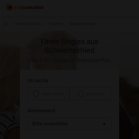
DE
Rheinland-Pfalz
Koblenz
Schweinschied
Finde Singles aus
Schweinschied
Über 5.693 Singles in Rheinland-Pfalz
Ich suche
einen Mann
eine Frau
Altersbereich
Bitte auswählen