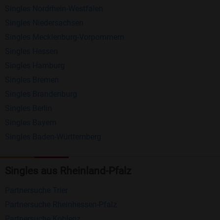
Singles Nordrhein-Westfalen
Schreiben Sie kostenlos Nachrichten an
Singles Niedersachsen
anderen Mitgliedern.
Singles Mecklenburg-Vorpommern
Erhalten und beantworten Sie kostenlos
Singles Hessen
Nachrichten von anderen Mitgliedern.
Singles Hamburg
Singles Bremen
Matching-Spiel
: Matchen Sie täglich bis zu 100
Singles Brandenburg
Profile ohne zusätzliche Kosten. So können Sie
Singles Berlin
spielend neue Leute kennenlernen.
Singles Bayern
Singles Baden-Württemberg
Was macht Bildkontakte besonders?
Kostenlose Kontaktfunktionen
: Im Gegensatz zu
Singles aus Rheinland-Pfalz
vielen anderen Singlebörsen bietet Bildkontakte
viele wichtige Funktionen zur Kontaktaufnahme
Partnersuche Trier
kostenlos an.
Partnersuche Rheinhessen-Pfalz
Große Community
: Mit über 4 Millionen
Partnersuche Koblenz