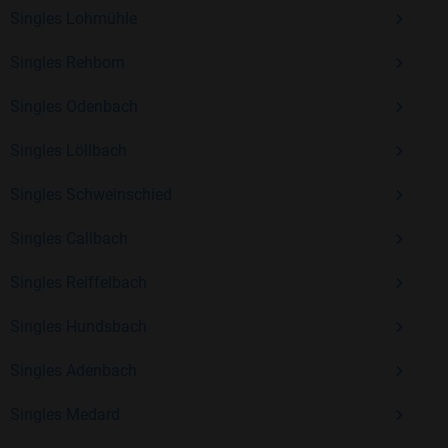
Kostenlos anmelden und neue Leute kennenlernen
Singles Lohmühle
Singles Rehborn
Mit Bildkontakte kannst du den nächsten Schritt wagen –
Singles Odenbach
ohne Druck, aber mit viel Freude. Starte jetzt deine Reise und
entdecke, wie schön es ist, jemanden zu finden, der wirklich
Singles Löllbach
zu dir passt.
Singles Schweinschied
Singles Callbach
Singles Reiffelbach
Singles Hundsbach
Singles Adenbach
Singles Medard