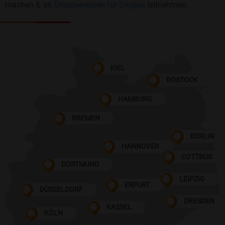
machen & an
Gruppenreisen für Singles
teilnehmen
KIEL
ROSTOCK
HAMBURG
BREMEN
BERLIN
HANNOVER
COTTBUS
DORTMUND
LEIPZIG
ERFURT
DÜSSELDORF
DRESDEN
KASSEL
KÖLN