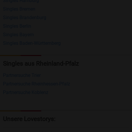
Singles Hamburg
Nachrichten von anderen Mitgliedern.
Singles Bremen
Matching-Spiel
: Matchen Sie täglich bis zu 100
Singles Brandenburg
Profile ohne zusätzliche Kosten. So können Sie
Singles Berlin
Singles Bayern
spielend neue Leute kennenlernen.
Singles Baden-Württemberg
Was macht Bildkontakte besonders?
Kostenlose Kontaktfunktionen
: Im Gegensatz zu
Singles aus Rheinland-Pfalz
vielen anderen Singlebörsen bietet Bildkontakte
Partnersuche Trier
viele wichtige Funktionen zur Kontaktaufnahme
Partnersuche Rheinhessen-Pfalz
kostenlos an.
Partnersuche Koblenz
Große Community
: Mit über 4 Millionen
Registrierungen haben Sie beste Chancen,
jemanden zu finden, der zu Ihnen passt.
Unsere Lovestorys:
Einfach und intuitiv
: Unsere Plattform ist