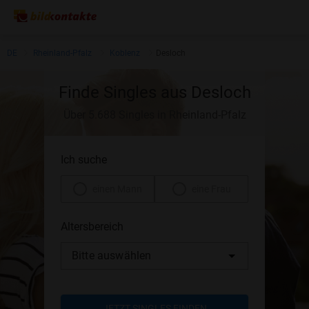
DE
Rheinland-Pfalz
Koblenz
Desloch
Finde Singles aus Desloch
Über 5.688 Singles in Rheinland-Pfalz
Ich suche
einen Mann
eine Frau
Altersbereich
Bitte auswählen
JETZT SINGLES FINDEN