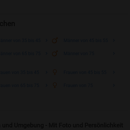
rchen
änner
von 35 bis 45
Männer
von 45 bis 55
änner
von 65 bis 75
Männer
von 75
rauen
von 35 bis 45
Frauen
von 45 bis 55
rauen
von 65 bis 75
Frauen
von 75
 und Umgebung - Mit Foto und Persönlichkeit