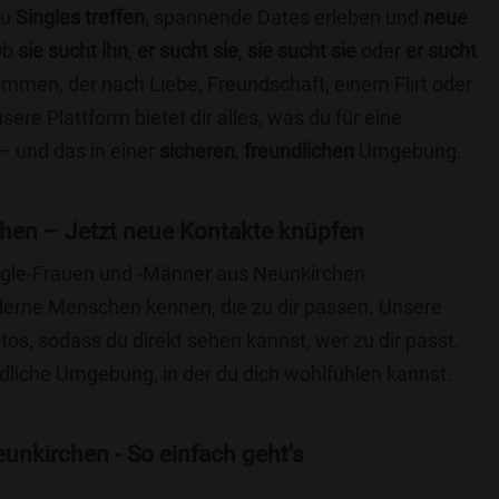
du
Singles treffen
, spannende Dates erleben und
neue
Ob
sie sucht ihn
,
er sucht sie
,
sie sucht sie
oder
er sucht
kommen, der nach Liebe, Freundschaft, einem Flirt oder
re Plattform bietet dir alles, was du für eine
– und das in einer
sicheren
,
freundlichen
Umgebung.
hen – Jetzt neue Kontakte knüpfen
ingle-Frauen und -Männer aus Neunkirchen.
lerne Menschen kennen, die zu dir passen. Unsere
otos, sodass du direkt sehen kannst, wer zu dir passt.
ndliche Umgebung, in der du dich wohlfühlen kannst.
unkirchen - So einfach geht's