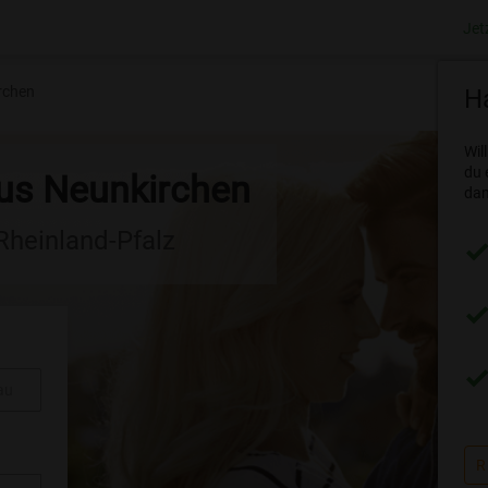
Jet
rchen
Ha
Wil
du 
aus Neunkirchen
dam
 Rheinland-Pfalz
au
R