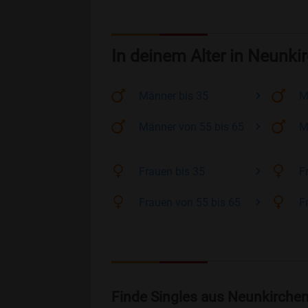
In deinem Alter in Neunki
Männer
bis 35
M
Männer
von 55 bis 65
M
Frauen
bis 35
F
Frauen
von 55 bis 65
F
Finde Singles aus Neunkirchen