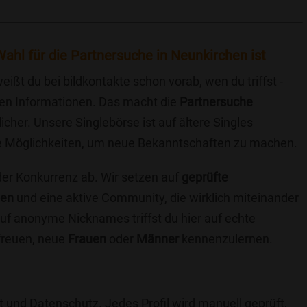
ahl für die Partnersuche in Neunkirchen ist
eißt du bei bildkontakte schon vorab, wen du triffst -
chen Informationen. Das macht die
Partnersuche
icher. Unsere Singlebörse ist auf ältere Singles
iche Möglichkeiten, um neue Bekanntschaften zu machen.
 der Konkurrenz ab. Wir setzen auf
geprüfte
ten
und eine aktive Community, die wirklich miteinander
uf anonyme Nicknames triffst du hier auf echte
 freuen, neue
Frauen
oder
Männer
kennenzulernen.
t und Datenschutz. Jedes Profil wird manuell geprüft,