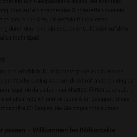
t oder einfach Gleichgesinnte suchst, die ebenfalls
chtig. Lust auf ein spannendes Singletreffen oder ein
es zahlreiche Orte, die perfekt für das erste
ang durch den Park, ein Besuch im Café oder auf dem
alles mehr Spaß
.
ht
nersuche erheblich. Du möchtest gerne von zu Hause
e praktische Dating-App, um direkt mit anderen Singles
en. Egal, ob du einfach nur
chatten
,
Flirten
oder sofort
 ist alles möglich und für jedes Alter geeignet. Unser
Atmosphäre für Singles, die Gleichgesinnte suchen.
 dir passen – Willkommen bei Bildkontakte