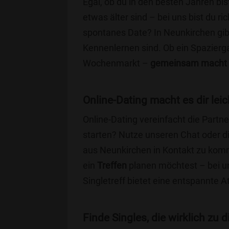
Egal, ob du in den besten Jahren bis
etwas älter sind – bei uns bist du ri
spontanes Date? In Neunkirchen gibt 
Kennenlernen sind. Ob ein Spazierg
Wochenmarkt –
gemeinsam macht 
Online-Dating macht es dir leic
Online-Dating vereinfacht die Part
starten? Nutze unseren Chat oder di
aus Neunkirchen in Kontakt zu komm
ein
Treffen
planen möchtest – bei uns
Singletreff bietet eine entspannte 
Finde Singles, die wirklich zu