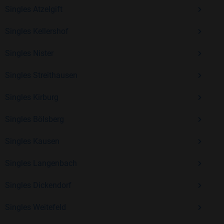
Kostenlos anmelden und neue Leute kennenlernen
Singles Atzelgift
Singles Kellershof
Mit Bildkontakte kannst du den nächsten Schritt wagen –
Singles Nister
ohne Druck, aber mit viel Freude. Starte jetzt deine Reise und
entdecke, wie schön es ist, jemanden zu finden, der wirklich
Singles Streithausen
zu dir passt.
Singles Kirburg
Singles Bölsberg
Singles Kausen
Singles Langenbach
Singles Dickendorf
Singles Weitefeld