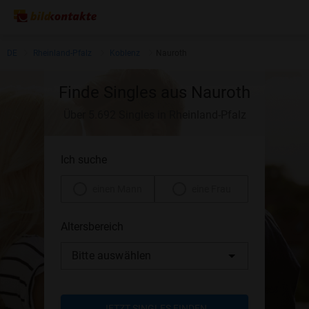
DE
Rheinland-Pfalz
Koblenz
Nauroth
Finde Singles aus Nauroth
Über 5.692 Singles in Rheinland-Pfalz
Ich suche
einen Mann
eine Frau
Altersbereich
Bitte auswählen
JETZT SINGLES FINDEN