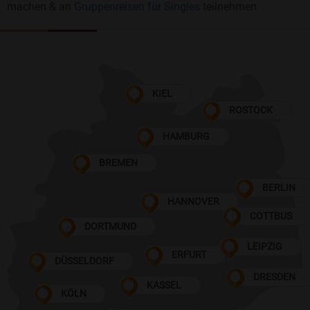
machen & an
Gruppenreisen für Singles
teilnehmen
KIEL
ROSTOCK
HAMBURG
BREMEN
BERLIN
HANNOVER
COTTBUS
DORTMUND
LEIPZIG
ERFURT
DÜSSELDORF
DRESDEN
KASSEL
KÖLN