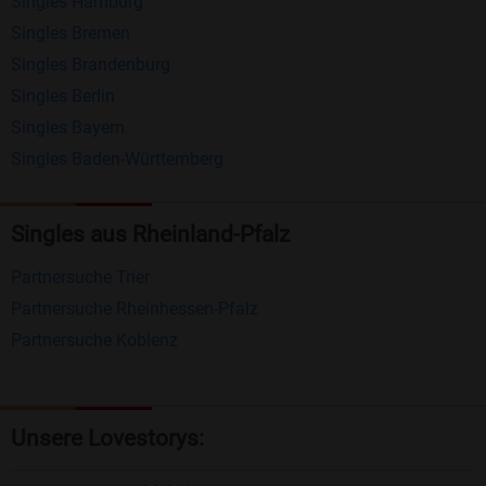
Singles Hamburg
Nachrichten von anderen Mitgliedern.
Singles Bremen
Matching-Spiel
: Matchen Sie täglich bis zu 100
Singles Brandenburg
Profile ohne zusätzliche Kosten. So können Sie
Singles Berlin
Singles Bayern
spielend neue Leute kennenlernen.
Singles Baden-Württemberg
Was macht Bildkontakte besonders?
Kostenlose Kontaktfunktionen
: Im Gegensatz zu
Singles aus Rheinland-Pfalz
vielen anderen Singlebörsen bietet Bildkontakte
Partnersuche Trier
viele wichtige Funktionen zur Kontaktaufnahme
Partnersuche Rheinhessen-Pfalz
kostenlos an.
Partnersuche Koblenz
Große Community
: Mit über 4 Millionen
Registrierungen haben Sie beste Chancen,
jemanden zu finden, der zu Ihnen passt.
Unsere Lovestorys:
Einfach und intuitiv
: Unsere Plattform ist