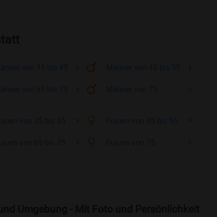
tatt
änner
von 35 bis 45
Männer
von 45 bis 55
änner
von 65 bis 75
Männer
von 75
rauen
von 35 bis 45
Frauen
von 45 bis 55
rauen
von 65 bis 75
Frauen
von 75
 und Umgebung - Mit Foto und Persönlichkeit