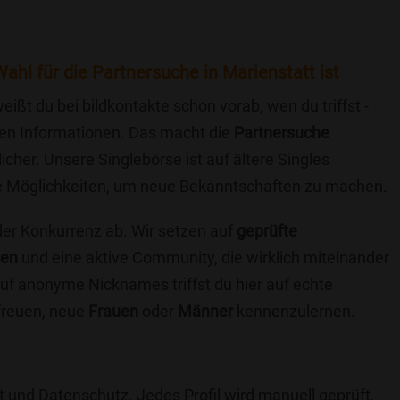
ahl für die Partnersuche in Marienstatt ist
eißt du bei bildkontakte schon vorab, wen du triffst -
chen Informationen. Das macht die
Partnersuche
icher. Unsere Singlebörse ist auf ältere Singles
iche Möglichkeiten, um neue Bekanntschaften zu machen.
 der Konkurrenz ab. Wir setzen auf
geprüfte
ten
und eine aktive Community, die wirklich miteinander
uf anonyme Nicknames triffst du hier auf echte
 freuen, neue
Frauen
oder
Männer
kennenzulernen.
t und Datenschutz. Jedes Profil wird manuell geprüft,