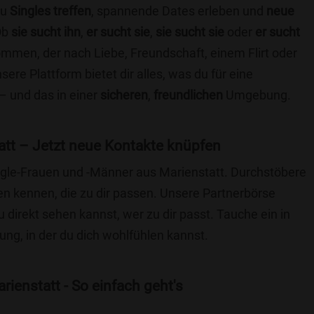
du
Singles treffen
, spannende Dates erleben und
neue
Ob
sie sucht ihn
,
er sucht sie
,
sie sucht sie
oder
er sucht
kommen, der nach Liebe, Freundschaft, einem Flirt oder
re Plattform bietet dir alles, was du für eine
– und das in einer
sicheren
,
freundlichen
Umgebung.
tt – Jetzt neue Kontakte knüpfen
ingle-Frauen und -Männer aus Marienstatt. Durchstöbere
 kennen, die zu dir passen. Unsere Partnerbörse
du direkt sehen kannst, wer zu dir passt. Tauche ein in
ng, in der du dich wohlfühlen kannst.
ienstatt - So einfach geht's