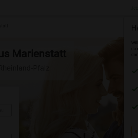
Jet
tatt
Ha
Wil
du 
us Marienstatt
dam
 Rheinland-Pfalz
au
R