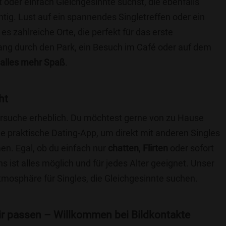
t oder einfach Gleichgesinnte suchst, die ebenfalls
chtig. Lust auf ein spannendes Singletreffen oder ein
es zahlreiche Orte, die perfekt für das erste
ang durch den Park, ein Besuch im Café oder auf dem
alles mehr Spaß
.
ht
nersuche erheblich. Du möchtest gerne von zu Hause
e praktische Dating-App, um direkt mit anderen Singles
en. Egal, ob du einfach nur
chatten
,
Flirten
oder sofort
 ist alles möglich und für jedes Alter geeignet. Unser
Atmosphäre für Singles, die Gleichgesinnte suchen.
 dir passen – Willkommen bei Bildkontakte