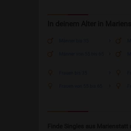
In deinem Alter in Mariens
Männer
bis 35
M
Männer
von 55 bis 65
M
Frauen
bis 35
F
Frauen
von 55 bis 65
F
Finde Singles aus Marienstatt