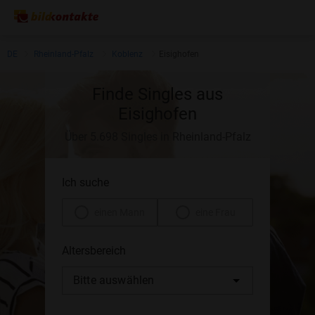
DE
Rheinland-Pfalz
Koblenz
Eisighofen
Finde Singles aus
Eisighofen
Über 5.698 Singles in Rheinland-Pfalz
Ich suche
einen Mann
eine Frau
Altersbereich
Bitte auswählen