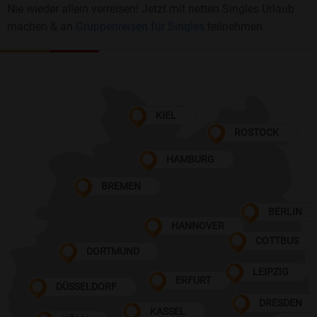
Nie wieder allein verreisen! Jetzt mit netten Singles Urlaub
machen & an
Gruppenreisen für Singles
teilnehmen
KIEL
ROSTOCK
HAMBURG
BREMEN
BERLIN
HANNOVER
COTTBUS
DORTMUND
LEIPZIG
ERFURT
DÜSSELDORF
DRESDEN
KASSEL