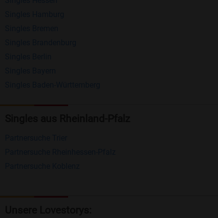
Singles Hessen
Erhalten und beantworten Sie kostenlos
Singles Hamburg
Nachrichten von anderen Mitgliedern.
Singles Bremen
Matching-Spiel
: Matchen Sie täglich bis zu 100
Singles Brandenburg
Profile ohne zusätzliche Kosten. So können Sie
Singles Berlin
Singles Bayern
spielend neue Leute kennenlernen.
Singles Baden-Württemberg
Was macht Bildkontakte besonders?
Kostenlose Kontaktfunktionen
: Im Gegensatz zu
Singles aus Rheinland-Pfalz
vielen anderen Singlebörsen bietet Bildkontakte
Partnersuche Trier
viele wichtige Funktionen zur Kontaktaufnahme
Partnersuche Rheinhessen-Pfalz
kostenlos an.
Partnersuche Koblenz
Große Community
: Mit über 4 Millionen
Registrierungen haben Sie beste Chancen,
jemanden zu finden, der zu Ihnen passt.
Unsere Lovestorys: