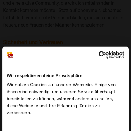
und eine aktive Community, die wirklich miteinander in
Kontakt kommen möchte - Statt auf anonyme Nicknames
triffst du hier auf echte Persönlichkeiten, die sich ebenfalls
freuen, neue
Frauen
oder
Männer
kennenzulernen.
Sicherheit und Vertrauen
Wir legen großen Wert auf Sicherheit und Datenschutz.
Jedes Profil wird manuell geprüft, und freiwillige
Echtheitschecks schaffen zusätzliches Vertrauen. Fake-
Profile und unangemessenes Verhalten haben bei uns keinen
Wir respektieren deine Privatsphäre
Platz.
Weiterlesen
Wir nutzen Cookies auf unserer Webseite. Einige von
ihnen sind notwendig, um unseren Service überhaupt
25 Jahre Erfahrung
: Seit 2000 bringt Bildkontakte
bereitstellen zu können, während andere uns helfen,
Menschen mit dem Wunsch nach einer
diese Webseite und ihre Erfahrung für dich zu
Partnerschaft zusammen. Dabei legen wir
verbessern.
großen Wert auf Sicherheit, Seriosität und eine
FAQ für Eisighofen
vertrauensvolle Umgebung.