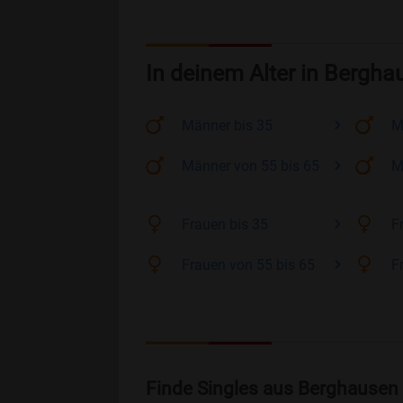
In deinem Alter in Bergha
Männer
bis 35
M
Männer
von 55 bis 65
M
Frauen
bis 35
F
Frauen
von 55 bis 65
F
Finde Singles aus Berghausen