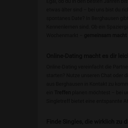
Egal, ob du in den besten Jahren bis
etwas älter sind – bei uns bist du ri
spontanes Date? In Berghausen gibt e
Kennenlernen sind. Ob ein Spazierg
Wochenmarkt –
gemeinsam macht 
Online-Dating macht es dir leic
Online-Dating vereinfacht die Part
starten? Nutze unseren Chat oder di
aus Berghausen in Kontakt zu komme
ein
Treffen
planen möchtest – bei uns
Singletreff bietet eine entspannte 
Finde Singles, die wirklich zu