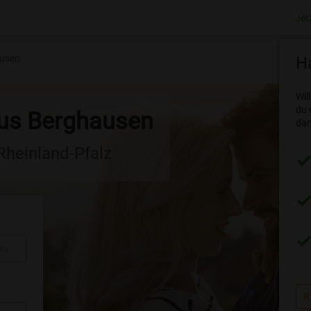
Jet
usen
Ha
Wil
du 
aus Berghausen
dam
 Rheinland-Pfalz
au
R