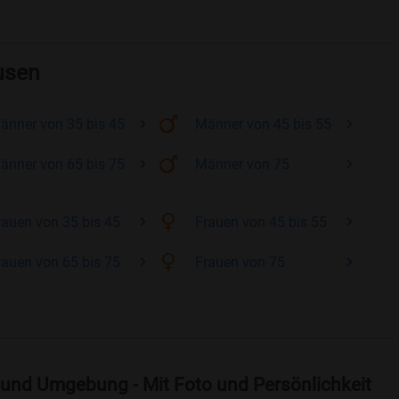
usen
änner
von 35 bis 45
Männer
von 45 bis 55
änner
von 65 bis 75
Männer
von 75
rauen
von 35 bis 45
Frauen
von 45 bis 55
rauen
von 65 bis 75
Frauen
von 75
 und Umgebung - Mit Foto und Persönlichkeit