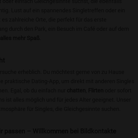
t oder einfach Gleichgesinnte suchst, die ebenfalls
chtig. Lust auf ein spannendes Singletreffen oder ein
s zahlreiche Orte, die perfekt für das erste
ang durch den Park, ein Besuch im Café oder auf dem
alles mehr Spaß
.
ht
nersuche erheblich. Du möchtest gerne von zu Hause
e praktische Dating-App, um direkt mit anderen Singles
n. Egal, ob du einfach nur
chatten
,
Flirten
oder sofort
 ist alles möglich und für jedes Alter geeignet. Unser
Atmosphäre für Singles, die Gleichgesinnte suchen.
 dir passen – Willkommen bei Bildkontakte