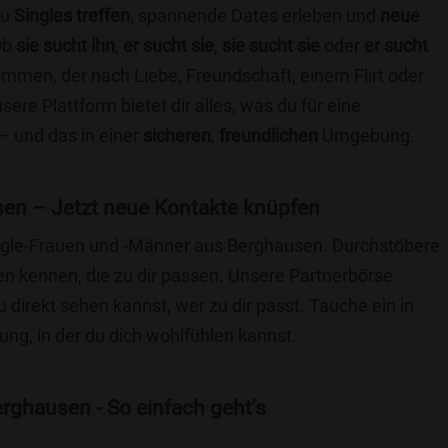
du
Singles treffen
, spannende Dates erleben und
neue
Ob
sie sucht ihn
,
er sucht sie
,
sie sucht sie
oder
er sucht
kommen, der nach Liebe, Freundschaft, einem Flirt oder
re Plattform bietet dir alles, was du für eine
– und das in einer
sicheren
,
freundlichen
Umgebung.
en – Jetzt neue Kontakte knüpfen
Single-Frauen und -Männer aus Berghausen. Durchstöbere
 kennen, die zu dir passen. Unsere Partnerbörse
du direkt sehen kannst, wer zu dir passt. Tauche ein in
ng, in der du dich wohlfühlen kannst.
rghausen - So einfach geht's