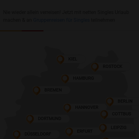
Nie wieder allein verreisen! Jetzt mit netten Singles Urlaub
machen & an
Gruppenreisen für Singles
teilnehmen
KIEL
ROSTOCK
HAMBURG
BREMEN
BERLIN
HANNOVER
COTTBUS
DORTMUND
LEIPZIG
ERFURT
DÜSSELDORF