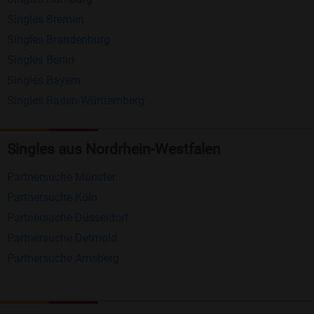
Nachrichten von anderen Mitgliedern.
Singles Bremen
Matching-Spiel
: Matchen Sie täglich bis zu 100
Singles Brandenburg
Profile ohne zusätzliche Kosten. So können Sie
Singles Berlin
Singles Bayern
spielend neue Leute kennenlernen.
Singles Baden-Württemberg
Was macht Bildkontakte besonders?
Kostenlose Kontaktfunktionen
: Im Gegensatz zu
Singles aus Nordrhein-Westfalen
vielen anderen Singlebörsen bietet Bildkontakte
Partnersuche Münster
viele wichtige Funktionen zur Kontaktaufnahme
Partnersuche Köln
kostenlos an.
Partnersuche Düsseldorf
Große Community
: Mit über 4 Millionen
Partnersuche Detmold
Registrierungen haben Sie beste Chancen,
Partnersuche Arnsberg
jemanden zu finden, der zu Ihnen passt.
Einfach und intuitiv
: Unsere Plattform ist