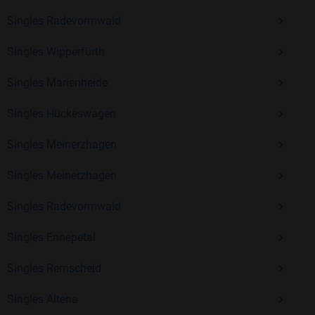
Kostenlos anmelden und neue Leute kennenlernen
Singles Radevormwald
Singles Wipperfürth
Mit Bildkontakte kannst du den nächsten Schritt wagen –
ohne Druck, aber mit viel Freude. Starte jetzt deine Reise und
Singles Marienheide
entdecke, wie schön es ist, jemanden zu finden, der wirklich
Singles Hückeswagen
zu dir passt.
Singles Meinerzhagen
Singles Meinerzhagen
Singles Radevormwald
Singles Ennepetal
Singles Remscheid
Singles Altena