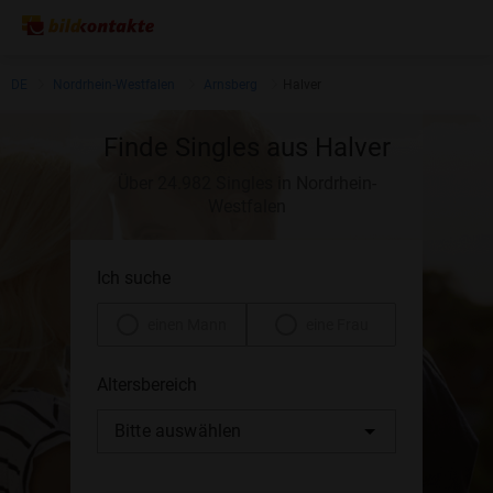
DE
Nordrhein-Westfalen
Arnsberg
Halver
Finde Singles aus Halver
Über 24.982 Singles in Nordrhein-
Westfalen
Ich suche
einen Mann
eine Frau
Altersbereich
Bitte auswählen