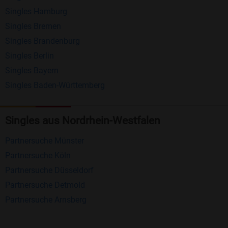
Singles Hamburg
Nachrichten von anderen Mitgliedern.
Singles Bremen
Matching-Spiel
: Matchen Sie täglich bis zu 100
Singles Brandenburg
Profile ohne zusätzliche Kosten. So können Sie
Singles Berlin
Singles Bayern
spielend neue Leute kennenlernen.
Singles Baden-Württemberg
Was macht Bildkontakte besonders?
Kostenlose Kontaktfunktionen
: Im Gegensatz zu
Singles aus Nordrhein-Westfalen
vielen anderen Singlebörsen bietet Bildkontakte
Partnersuche Münster
viele wichtige Funktionen zur Kontaktaufnahme
Partnersuche Köln
kostenlos an.
Partnersuche Düsseldorf
Große Community
: Mit über 4 Millionen
Partnersuche Detmold
Registrierungen haben Sie beste Chancen,
Partnersuche Arnsberg
jemanden zu finden, der zu Ihnen passt.
Einfach und intuitiv
: Unsere Plattform ist