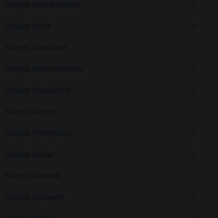
Singles Schalksmühle
Kostenlos anmelden und neue Leute kennenlernen
Singles Balve
Singles Herscheid
Mit Bildkontakte kannst du den nächsten Schritt wagen –
ohne Druck, aber mit viel Freude. Starte jetzt deine Reise und
Singles Radevormwald
entdecke, wie schön es ist, jemanden zu finden, der wirklich
Singles Breckerfeld
zu dir passt.
Singles Hagen
Singles Plettenberg
Singles Halver
Singles Menden
Singles Schwerte