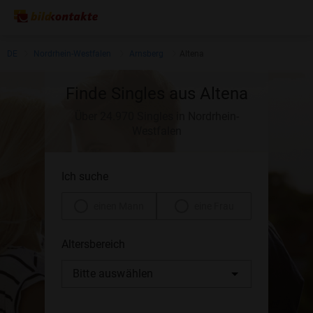
DE
Nordrhein-Westfalen
Arnsberg
Altena
Finde Singles aus Altena
Über 24.970 Singles in Nordrhein-
Westfalen
Ich suche
einen Mann
eine Frau
Altersbereich
Bitte auswählen