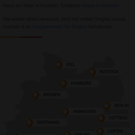
Haus am Meer in Kroatien. Entdecke
Urlaub in Kroatien.
Nie wieder allein verreisen! Jetzt mit netten Singles Urlaub
machen & an
Gruppenreisen für Singles
teilnehmen
KIEL
ROSTOCK
HAMBURG
BREMEN
BERLIN
HANNOVER
COTTBUS
DORTMUND
LEIPZIG
ERFURT