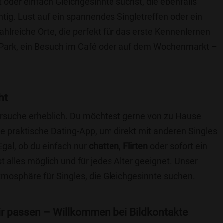
t oder einfach Gleichgesinnte suchst, die ebenfalls
chtig. Lust auf ein spannendes Singletreffen oder ein
ahlreiche Orte, die perfekt für das erste Kennenlernen
 Park, ein Besuch im Café oder auf dem Wochenmarkt –
.
ht
nersuche erheblich. Du möchtest gerne von zu Hause
e praktische Dating-App, um direkt mit anderen Singles
gal, ob du einfach nur
chatten
,
Flirten
oder sofort ein
t alles möglich und für jedes Alter geeignet. Unser
Atmosphäre für Singles, die Gleichgesinnte suchen.
 dir passen – Willkommen bei Bildkontakte