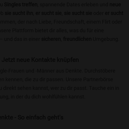
du
Singles treffen
, spannende Dates erleben und
neue
Ob
sie sucht ihn
,
er sucht sie
,
sie sucht sie
oder
er sucht
kommen, der nach Liebe, Freundschaft, einem Flirt oder
re Plattform bietet dir alles, was du für eine
– und das in einer
sicheren
,
freundlichen
Umgebung.
 Jetzt neue Kontakte knüpfen
Single-Frauen und -Männer aus Denkte. Durchstöbere
 kennen, die zu dir passen. Unsere Partnerbörse
du direkt sehen kannst, wer zu dir passt. Tauche ein in
ng, in der du dich wohlfühlen kannst.
nkte - So einfach geht's