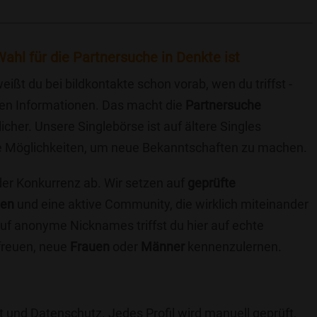
ahl für die Partnersuche in Denkte ist
eißt du bei bildkontakte schon vorab, wen du triffst -
chen Informationen. Das macht die
Partnersuche
icher. Unsere Singlebörse ist auf ältere Singles
iche Möglichkeiten, um neue Bekanntschaften zu machen.
 der Konkurrenz ab. Wir setzen auf
geprüfte
ten
und eine aktive Community, die wirklich miteinander
uf anonyme Nicknames triffst du hier auf echte
 freuen, neue
Frauen
oder
Männer
kennenzulernen.
t und Datenschutz. Jedes Profil wird manuell geprüft,