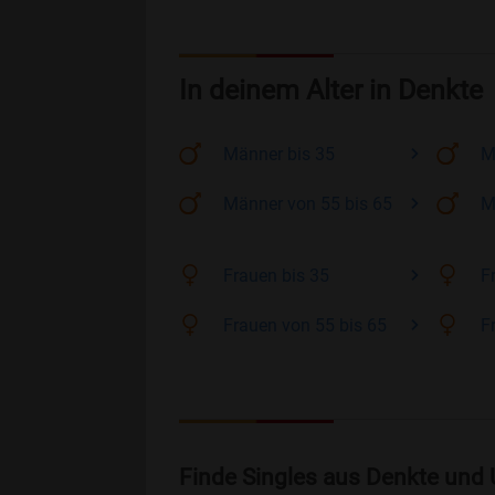
In deinem Alter in Denkte
Männer
bis 35
M
Männer
von 55 bis 65
M
Frauen
bis 35
F
Frauen
von 55 bis 65
F
Finde Singles aus Denkte und 