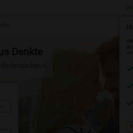
Jet
enkte
Ha
Wil
du 
aus Denkte
dam
 Niedersachsen
au
R