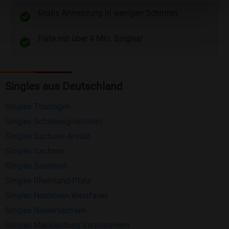
unterschiedliche Wege gewählt werden. Wie z.B.
Gratis Anmeldung in wenigen Schritten.
Telefon
und
E-Mail
.
Flirte mit über 4 Mio. Singles!
Kostenlose Funktionen bei Bildkontakte
Registrierung
: Erstellen Sie Ihr eigenes Profil
Singles aus Deutschland
kostenlos.
Mitglieder finden
: Suchen Sie kostenlos nach
Singles Thüringen
anderen Singles die zu Ihnen passen.
Singles Schleswig-Holstein
Profile einsehen
: Sie können andere Profile
Singles Sachsen-Anhalt
inklusive des Profilbldes kostenlos ansehen.
Singles Sachsen
Kostenloses Nachrichtensystem
: Alle wichtigen
Singles Saarland
Funktionen des Nachrichtensystems sind völlig
Singles Rheinland-Pfalz
kostenlos und ohne versteckte Kosten!
Singles Nordrhein-Westfalen
Singles Niedersachsen
Schreiben Sie kostenlos Nachrichten an
Singles Mecklenburg-Vorpommern
anderen Mitgliedern.