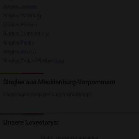
Singles Hessen
Erhalten und beantworten Sie kostenlos
Singles Hamburg
Nachrichten von anderen Mitgliedern.
Singles Bremen
Matching-Spiel
: Matchen Sie täglich bis zu 100
Singles Brandenburg
Profile ohne zusätzliche Kosten. So können Sie
Singles Berlin
Singles Bayern
spielend neue Leute kennenlernen.
Singles Baden-Württemberg
Was macht Bildkontakte besonders?
Kostenlose Kontaktfunktionen
: Im Gegensatz zu
Singles aus Mecklenburg-Vorpommern
vielen anderen Singlebörsen bietet Bildkontakte
Partnersuche Mecklenburg-Vorpommern
viele wichtige Funktionen zur Kontaktaufnahme
kostenlos an.
Große Community
: Mit über 4 Millionen
Unsere Lovestorys:
Registrierungen haben Sie beste Chancen,
jemanden zu finden, der zu Ihnen passt.
Mehr Lovestorys anzeigen