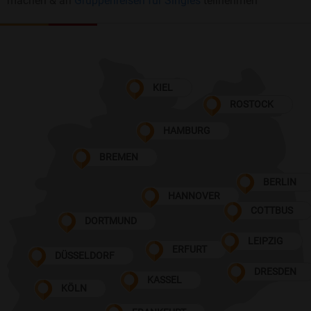
machen & an
Gruppenreisen für Singles
teilnehmen
KIEL
ROSTOCK
HAMBURG
BREMEN
BERLIN
HANNOVER
COTTBUS
DORTMUND
LEIPZIG
ERFURT
DÜSSELDORF
DRESDEN
KASSEL
KÖLN