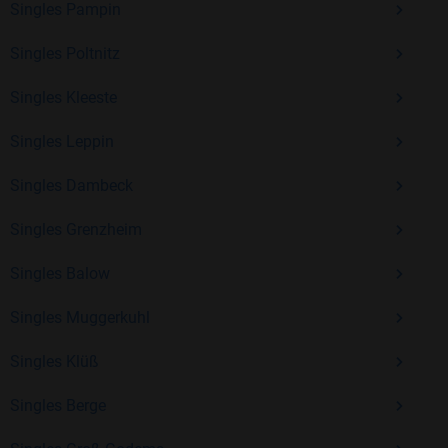
Singles Pampin
Erfahrung und vielen positiven Bewertungen.
Singles Poltnitz
Kostenlos anmelden und neue Leute kennenlernen
Singles Kleeste
Singles Leppin
Mit Bildkontakte kannst du den nächsten Schritt wagen –
ohne Druck, aber mit viel Freude. Starte jetzt deine Reise und
Singles Dambeck
entdecke, wie schön es ist, jemanden zu finden, der wirklich
zu dir passt.
Singles Grenzheim
Singles Balow
Singles Muggerkuhl
Singles Klüß
Singles Berge