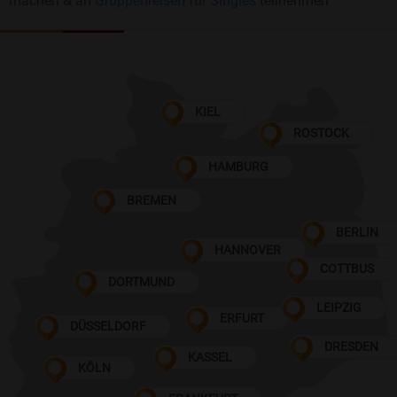
machen & an
Gruppenreisen für Singles
teilnehmen
KIEL
ROSTOCK
HAMBURG
BREMEN
BERLIN
HANNOVER
COTTBUS
DORTMUND
LEIPZIG
ERFURT
DÜSSELDORF
DRESDEN
KASSEL
KÖLN