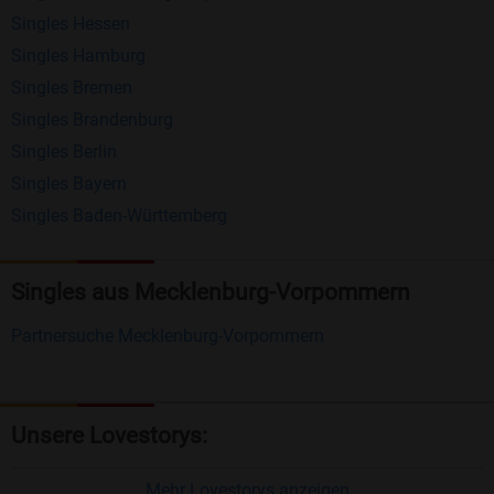
Singles Hessen
Erhalten und beantworten Sie kostenlos
Singles Hamburg
Nachrichten von anderen Mitgliedern.
Singles Bremen
Matching-Spiel
: Matchen Sie täglich bis zu 100
Singles Brandenburg
Profile ohne zusätzliche Kosten. So können Sie
Singles Berlin
Singles Bayern
spielend neue Leute kennenlernen.
Singles Baden-Württemberg
Was macht Bildkontakte besonders?
Kostenlose Kontaktfunktionen
: Im Gegensatz zu
Singles aus Mecklenburg-Vorpommern
vielen anderen Singlebörsen bietet Bildkontakte
Partnersuche Mecklenburg-Vorpommern
viele wichtige Funktionen zur Kontaktaufnahme
kostenlos an.
Große Community
: Mit über 4 Millionen
Unsere Lovestorys:
Registrierungen haben Sie beste Chancen,
jemanden zu finden, der zu Ihnen passt.
Mehr Lovestorys anzeigen