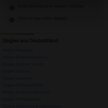
unterschiedliche Wege gewählt werden. Wie z.B.
Gratis Anmeldung in wenigen Schritten.
Telefon
und
E-Mail
.
Flirte mit über 4 Mio. Singles!
Kostenlose Funktionen bei Bildkontakte
Registrierung
: Erstellen Sie Ihr eigenes Profil
Singles aus Deutschland
kostenlos.
Mitglieder finden
: Suchen Sie kostenlos nach
Singles Thüringen
anderen Singles die zu Ihnen passen.
Singles Schleswig-Holstein
Profile einsehen
: Sie können andere Profile
Singles Sachsen-Anhalt
inklusive des Profilbldes kostenlos ansehen.
Singles Sachsen
Kostenloses Nachrichtensystem
: Alle wichtigen
Singles Saarland
Funktionen des Nachrichtensystems sind völlig
Singles Rheinland-Pfalz
kostenlos und ohne versteckte Kosten!
Singles Nordrhein-Westfalen
Singles Niedersachsen
Schreiben Sie kostenlos Nachrichten an
Singles Mecklenburg-Vorpommern
anderen Mitgliedern.