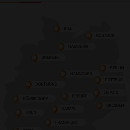
KIEL
ROSTOCK
HAMBURG
BREMEN
BERLIN
HANNOVER
COTTBUS
DORTMUND
LEIPZIG
ERFURT
DÜSSELDORF
DRESDEN
KASSEL
KÖLN
FRANKFURT