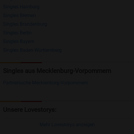
Singles Hamburg
Nachrichten von anderen Mitgliedern.
Singles Bremen
Matching-Spiel
: Matchen Sie täglich bis zu 100
Singles Brandenburg
Profile ohne zusätzliche Kosten. So können Sie
Singles Berlin
Singles Bayern
spielend neue Leute kennenlernen.
Singles Baden-Württemberg
Was macht Bildkontakte besonders?
Kostenlose Kontaktfunktionen
: Im Gegensatz zu
Singles aus Mecklenburg-Vorpommern
vielen anderen Singlebörsen bietet Bildkontakte
Partnersuche Mecklenburg-Vorpommern
viele wichtige Funktionen zur Kontaktaufnahme
kostenlos an.
Große Community
: Mit über 4 Millionen
Unsere Lovestorys:
Registrierungen haben Sie beste Chancen,
jemanden zu finden, der zu Ihnen passt.
Mehr Lovestorys anzeigen
Einfach und intuitiv
: Unsere Plattform ist