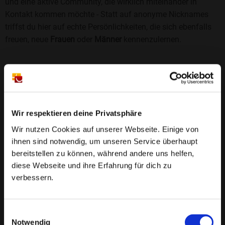
und eine aktive Community, die wirklich miteinander in
Kontakt kommen möchte - Statt auf anonyme Nicknames
triffst du hier auf echte Persönlichkeiten, die sich ebenfalls
freuen, neue
Frauen
oder
Männer
kennenzulernen.
Sicherheit und Vertrauen
Wir legen großen Wert auf Sicherheit und Datenschutz.
Jedes Profil wird manuell geprüft, und freiwillige
Echtheitschecks schaffen zusätzliches Vertrauen. Fake-
Wir respektieren deine Privatsphäre
Profile und unangemessenes Verhalten haben bei uns keinen
Wir nutzen Cookies auf unserer Webseite. Einige von
Platz.
Weiterlesen
ihnen sind notwendig, um unseren Service überhaupt
bereitstellen zu können, während andere uns helfen,
25 Jahre Erfahrung
: Seit 2000 bringt Bildkontakte
diese Webseite und ihre Erfahrung für dich zu
Menschen mit dem Wunsch nach einer
verbessern.
Partnerschaft zusammen. Dabei legen wir
großen Wert auf Sicherheit, Seriosität und eine
FAQ für Utzedel
Einwilligungsauswahl
vertrauensvolle Umgebung.
Notwendig