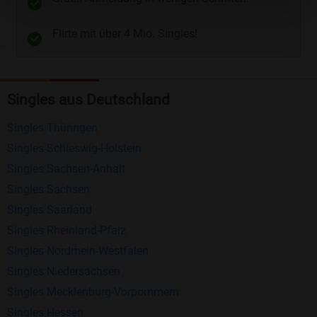
Telefon
und
E-Mail
.
Flirte mit über 4 Mio. Singles!
Kostenlose Funktionen bei Bildkontakte
Registrierung
: Erstellen Sie Ihr eigenes Profil
Singles aus Deutschland
kostenlos.
Mitglieder finden
: Suchen Sie kostenlos nach
Singles Thüringen
anderen Singles die zu Ihnen passen.
Singles Schleswig-Holstein
Profile einsehen
: Sie können andere Profile
Singles Sachsen-Anhalt
inklusive des Profilbldes kostenlos ansehen.
Singles Sachsen
Kostenloses Nachrichtensystem
: Alle wichtigen
Singles Saarland
Funktionen des Nachrichtensystems sind völlig
Singles Rheinland-Pfalz
kostenlos und ohne versteckte Kosten!
Singles Nordrhein-Westfalen
Singles Niedersachsen
Schreiben Sie kostenlos Nachrichten an
Singles Mecklenburg-Vorpommern
anderen Mitgliedern.
Singles Hessen
Erhalten und beantworten Sie kostenlos