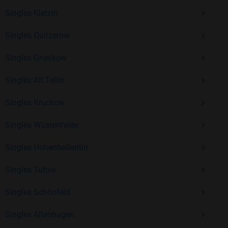
Singles Kletzin
Kostenlos anmelden und neue Leute kennenlernen
Singles Quitzerow
Singles Gnevkow
Mit Bildkontakte kannst du den nächsten Schritt wagen –
ohne Druck, aber mit viel Freude. Starte jetzt deine Reise und
Singles Alt Tellin
entdecke, wie schön es ist, jemanden zu finden, der wirklich
zu dir passt.
Singles Kruckow
Singles Wüstenfelde
Singles Hohenbollentin
Singles Tutow
Singles Schönfeld
Singles Altenhagen