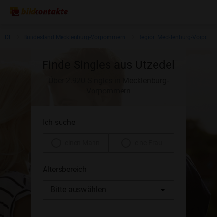
DE
Bundesland Mecklenburg-Vorpommern
Region Mecklenburg-Vorpom
Finde Singles aus Utzedel
Über 2.920 Singles in Mecklenburg-
Vorpommern
Ich suche
einen Mann
eine Frau
Altersbereich
Bitte auswählen