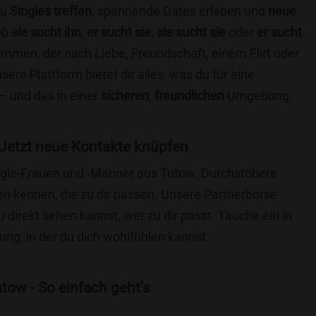
du
Singles treffen
, spannende Dates erleben und
neue
Ob
sie sucht ihn
,
er sucht sie
,
sie sucht sie
oder
er sucht
kommen, der nach Liebe, Freundschaft, einem Flirt oder
re Plattform bietet dir alles, was du für eine
– und das in einer
sicheren
,
freundlichen
Umgebung.
Jetzt neue Kontakte knüpfen
Single-Frauen und -Männer aus Tutow. Durchstöbere
 kennen, die zu dir passen. Unsere Partnerbörse
du direkt sehen kannst, wer zu dir passt. Tauche ein in
ng, in der du dich wohlfühlen kannst.
tow - So einfach geht's