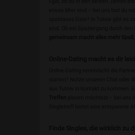
Egal, ob du in den besten Jahren bis
etwas älter sind – bei uns bist du ri
spontanes Date? In Tutow gibt es za
sind. Ob ein Spaziergang durch den
gemeinsam macht alles mehr Spaß
Online-Dating macht es dir leic
Online-Dating vereinfacht die Part
starten? Nutze unseren Chat oder di
aus Tutow in Kontakt zu kommen. Eg
Treffen
planen möchtest – bei uns is
Singletreff bietet eine entspannte 
Finde Singles, die wirklich zu