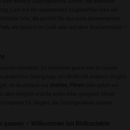
t oder einfach Gleichgesinnte suchst, die ebenfalls
chtig. Lust auf ein spannendes Singletreffen oder ein
hlreiche Orte, die perfekt für das erste Kennenlernen
 Park, ein Besuch im Café oder auf dem Wochenmarkt –
.
ht
nersuche erheblich. Du möchtest gerne von zu Hause
e praktische Dating-App, um direkt mit anderen Singles
al, ob du einfach nur
chatten
,
Flirten
oder sofort ein
t alles möglich und für jedes Alter geeignet. Unser
Atmosphäre für Singles, die Gleichgesinnte suchen.
 dir passen – Willkommen bei Bildkontakte