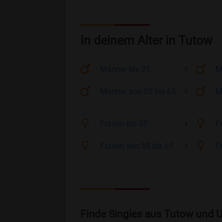
In deinem Alter in Tutow
Männer
bis 35
M
Männer
von 55 bis 65
M
Frauen
bis 35
F
Frauen
von 55 bis 65
F
Finde Singles aus Tutow und U