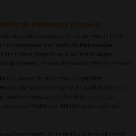
ahl für die Partnersuche in Tutow ist
eißt du bei bildkontakte schon vorab, wen du triffst -
chen Informationen. Das macht die
Partnersuche
icher. Unsere Singlebörse ist auf ältere Singles
iche Möglichkeiten, um neue Bekanntschaften zu machen.
 der Konkurrenz ab. Wir setzen auf
geprüfte
ten
und eine aktive Community, die wirklich miteinander
uf anonyme Nicknames triffst du hier auf echte
 freuen, neue
Frauen
oder
Männer
kennenzulernen.
t und Datenschutz. Jedes Profil wird manuell geprüft,