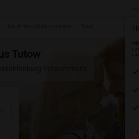
Jet
n
Region Mecklenburg-Vorpommern
Tutow
Ha
Wil
du 
aus Tutow
dam
n Mecklenburg-Vorpommern
au
R