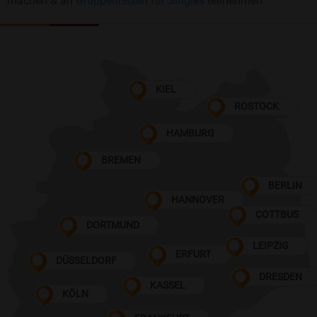
machen & an
Gruppenreisen für Singles
teilnehmen
KIEL
ROSTOCK
HAMBURG
BREMEN
BERLIN
HANNOVER
COTTBUS
DORTMUND
LEIPZIG
ERFURT
DÜSSELDORF
DRESDEN
KASSEL
KÖLN