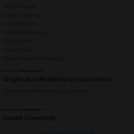
Singles Hessen
Erhalten und beantworten Sie kostenlos
Singles Hamburg
Nachrichten von anderen Mitgliedern.
Singles Bremen
Matching-Spiel
: Matchen Sie täglich bis zu 100
Singles Brandenburg
Profile ohne zusätzliche Kosten. So können Sie
Singles Berlin
Singles Bayern
spielend neue Leute kennenlernen.
Singles Baden-Württemberg
Was macht Bildkontakte besonders?
Kostenlose Kontaktfunktionen
: Im Gegensatz zu
Singles aus Mecklenburg-Vorpommern
vielen anderen Singlebörsen bietet Bildkontakte
Partnersuche Mecklenburg-Vorpommern
viele wichtige Funktionen zur Kontaktaufnahme
kostenlos an.
Große Community
: Mit über 4 Millionen
Unsere Lovestorys:
Registrierungen haben Sie beste Chancen,
jemanden zu finden, der zu Ihnen passt.
Mehr Lovestorys anzeigen