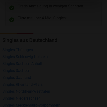
unterschiedliche Wege gewählt werden. Wie z.B.
Gratis Anmeldung in wenigen Schritten.
Telefon
und
E-Mail
.
Flirte mit über 4 Mio. Singles!
Kostenlose Funktionen bei Bildkontakte
Registrierung
: Erstellen Sie Ihr eigenes Profil
Singles aus Deutschland
kostenlos.
Mitglieder finden
: Suchen Sie kostenlos nach
Singles Thüringen
anderen Singles die zu Ihnen passen.
Singles Schleswig-Holstein
Profile einsehen
: Sie können andere Profile
Singles Sachsen-Anhalt
inklusive des Profilbldes kostenlos ansehen.
Singles Sachsen
Kostenloses Nachrichtensystem
: Alle wichtigen
Singles Saarland
Funktionen des Nachrichtensystems sind völlig
Singles Rheinland-Pfalz
kostenlos und ohne versteckte Kosten!
Singles Nordrhein-Westfalen
Singles Niedersachsen
Schreiben Sie kostenlos Nachrichten an
Singles Mecklenburg-Vorpommern
anderen Mitgliedern.