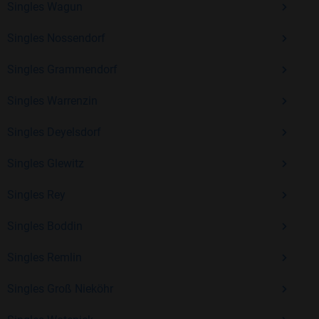
Singles Wagun
Erfahrung und vielen positiven Bewertungen.
Singles Nossendorf
Kostenlos anmelden und neue Leute kennenlernen
Singles Grammendorf
Singles Warrenzin
Mit Bildkontakte kannst du den nächsten Schritt wagen –
ohne Druck, aber mit viel Freude. Starte jetzt deine Reise und
Singles Deyelsdorf
entdecke, wie schön es ist, jemanden zu finden, der wirklich
zu dir passt.
Singles Glewitz
Singles Rey
Singles Boddin
Singles Remlin
Singles Groß Nieköhr